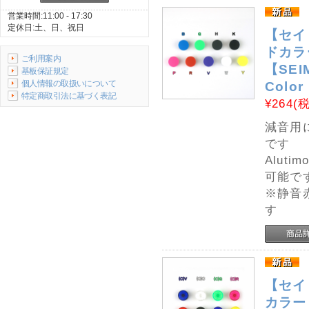
営業時間:11:00 - 17:30
定休日:土、日、祝日
【セイ
ドカラー
ご利用案内
【SEIM
基板保証規定
個人情報の取扱いについて
Color
特定商取引法に基づく表記
¥264
(
減音用
です
Alut
可能で
※静音
す
【セイ
カラー 