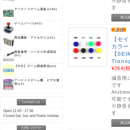
※静音
す
アーケードゲーム基板
(1296)
ゲームパーツ
(443)
周辺機器・アクセサリ
(151)
【セイ
カラー 
基板修理・ハーネス作成用品
【SEIM
(87)
Trans
【中古】ゲーム関連商品
(42)
¥264
(
減音用
アーケードゲーム機、ビデオ筐
体
(13)
です
Alut
可能で
※静音
Open:11:00 - 17:30
す
Closed:Sat, Sun and Public holiday