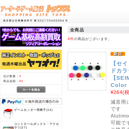
全商品
4件
の商品がございます。
【セイ
ドカラー
合計数量：
0
【SEIM
商品金額：
¥0
Colo
¥264
(
減音用
です
ゲームセンター用椅子
(12)
Alut
可能で
コントロールボックス・アクセ
サリ
(27)