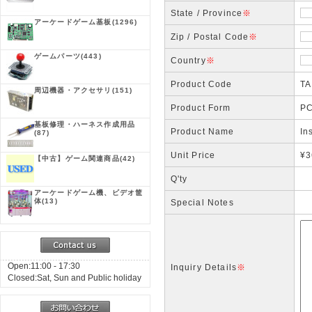
State / Province
※
アーケードゲーム基板
(1296)
Zip / Postal Code
※
ゲームパーツ
(443)
Country
※
Product Code
TA
周辺機器・アクセサリ
(151)
Product Form
PC
基板修理・ハーネス作成用品
Product Name
In
(87)
Unit Price
¥3
【中古】ゲーム関連商品
(42)
Q'ty
アーケードゲーム機、ビデオ筐
体
(13)
Special Notes
Open:11:00 - 17:30
Inquiry Details
※
Closed:Sat, Sun and Public holiday