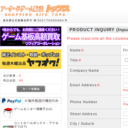
PRODUCT INQUIRY (Inpu
Please input into all the columns
Name
※
Fi
Title
※
Company Name
合計数量：
0
商品金額：
¥0
Email Address
※
Ple
Phone Number
Pl
ゲームセンター用椅子
(12)
Street Address
コントロールボックス・アクセ
City / Suburb
サリ
(27)