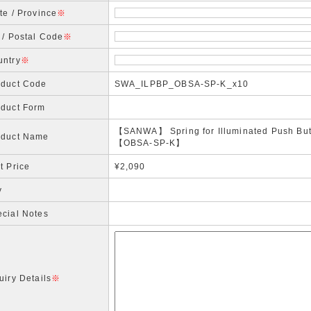
te / Province
※
 / Postal Code
※
untry
※
oduct Code
SWA_ILPBP_OBSA-SP-K_x10
oduct Form
【SANWA】 Spring for Illuminated Push Butt
oduct Name
【OBSA-SP-K】
t Price
¥2,090
y
cial Notes
uiry Details
※