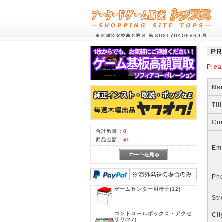
PR
Plea
Na
Tit
Co
合計数量：
0
商品金額：
¥0
Em
Ph
ゲームセンター用椅子
(12)
Str
コントロールボックス・アクセ
Cit
サリ
(27)