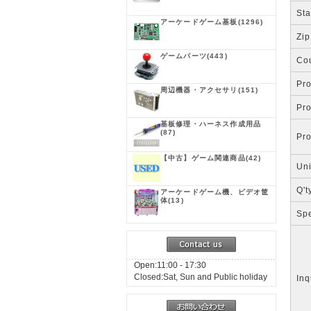
Sta
アーケードゲーム基板
(1296)
Zip
ゲームパーツ
(443)
Co
Pr
周辺機器・アクセサリ
(151)
Pr
基板修理・ハーネス作成用品
(87)
Pr
【中古】ゲーム関連商品
(42)
Uni
Q't
アーケードゲーム機、ビデオ筐
体
(13)
Spe
Open:11:00 - 17:30
Closed:Sat, Sun and Public holiday
Inq