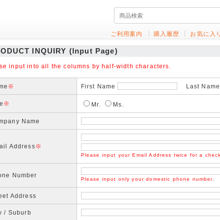
ご利用案内
購入履歴
お気に入
ODUCT INQUIRY (Input Page)
se input into all the columns by half-width characters.
me
※
First Name
Last Name(
le
※
Mr.
Ms.
mpany Name
ail Address
※
Please input your Email Address twice for a chec
one Number
Please input only your domestic phone number.
eet Address
y / Suburb