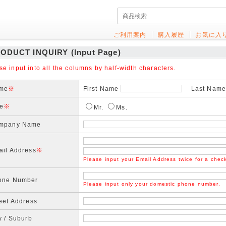
ご利用案内
購入履歴
お気に入
ODUCT INQUIRY (Input Page)
se input into all the columns by half-width characters.
me
※
First Name
Last Name(
le
※
Mr.
Ms.
mpany Name
ail Address
※
Please input your Email Address twice for a chec
one Number
Please input only your domestic phone number.
eet Address
y / Suburb