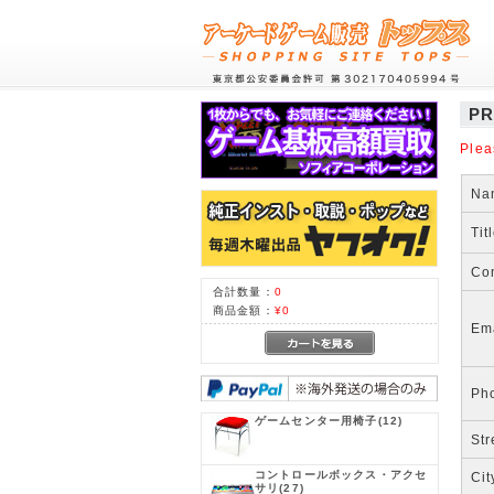
PR
Plea
Na
Tit
Co
合計数量：
0
商品金額：
¥0
Em
Ph
ゲームセンター用椅子
(12)
Str
コントロールボックス・アクセ
Cit
サリ
(27)