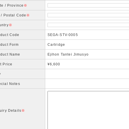
te / Province
※
 / Postal Code
※
untry
※
oduct Code
SEGA-STV-0005
oduct Form
Cartridge
oduct Name
Ejihon Tantei Jimusyo
t Price
¥6,600
y
cial Notes
uiry Details
※