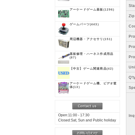
Sta
アーケードゲーム基板
(1296)
Zip
ゲームパーツ
(443)
Co
Pr
周辺機器・アクセサリ
(151)
Pr
基板修理・ハーネス作成用品
Pr
(87)
Uni
【中古】ゲーム関連商品
(42)
Q't
アーケードゲーム機、ビデオ筐
体
(13)
Spe
Open:11:00 - 17:30
Inq
Closed:Sat, Sun and Public holiday