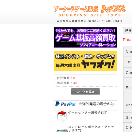
PR
Plea
Na
Tit
Co
合計数量：
0
商品金額：
¥0
Em
Ph
ゲームセンター用椅子
(12)
Str
コントロールボックス・アクセ
Cit
サリ
(27)