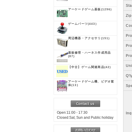
Sta
アーケードゲーム基板
(1296)
Zip
ゲームパーツ
(443)
Co
Pr
周辺機器・アクセサリ
(151)
Pr
基板修理・ハーネス作成用品
Pr
(87)
Uni
【中古】ゲーム関連商品
(42)
Q't
アーケードゲーム機、ビデオ筐
体
(13)
Spe
Open:11:00 - 17:30
Inq
Closed:Sat, Sun and Public holiday