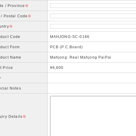
te / Province
※
 / Postal Code
※
untry
※
oduct Code
MAHJONG-SC-0186
oduct Form
PCB (P.C.Board)
oduct Name
Mahjong: Real Mahjong PaiPai
t Price
¥6,600
y
cial Notes
uiry Details
※