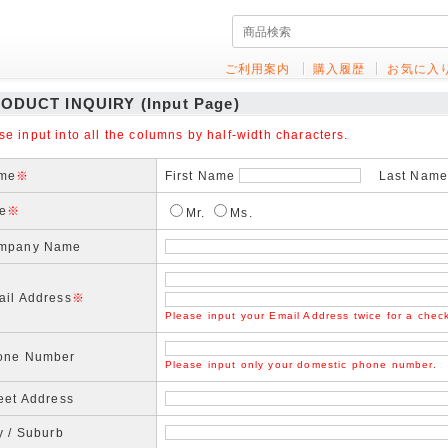
ご利用案内
購入履歴
お気に入
ODUCT INQUIRY (Input Page)
se input into all the columns by half-width characters.
me
※
First Name
Last Name(
le
※
Mr.
Ms.
mpany Name
ail Address
※
Please input your Email Address twice for a chec
one Number
Please input only your domestic phone number.
eet Address
y / Suburb