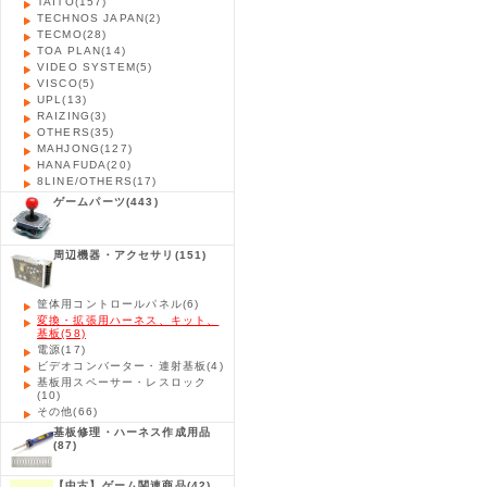
TAITO
(157)
TECHNOS JAPAN
(2)
TECMO
(28)
TOA PLAN
(14)
VIDEO SYSTEM
(5)
VISCO
(5)
UPL
(13)
RAIZING
(3)
OTHERS
(35)
MAHJONG
(127)
HANAFUDA
(20)
8LINE/OTHERS
(17)
ゲームパーツ
(443)
周辺機器・アクセサリ
(151)
筐体用コントロールパネル
(6)
変換・拡張用ハーネス、キット、
基板
(58)
電源
(17)
ビデオコンバーター・連射基板
(4)
基板用スペーサー・レスロック
(10)
その他
(66)
基板修理・ハーネス作成用品
(87)
【中古】ゲーム関連商品
(42)