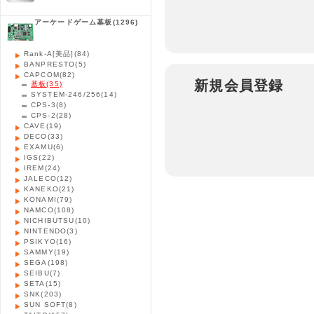
アーケードゲーム基板
(1296)
Rank-A[美品]
(84)
BANPRESTO
(5)
CAPCOM
(82)
新規会員登録
基板
(35)
SYSTEM-246/256
(14)
CPS-3
(8)
CPS-2
(28)
CAVE
(19)
DECO
(33)
EXAMU
(6)
IGS
(22)
IREM
(24)
JALECO
(12)
KANEKO
(21)
KONAMI
(79)
NAMCO
(108)
NICHIBUTSU
(10)
NINTENDO
(3)
PSIKYO
(16)
SAMMY
(19)
SEGA
(198)
SEIBU
(7)
SETA
(15)
SNK
(203)
SUN SOFT
(8)