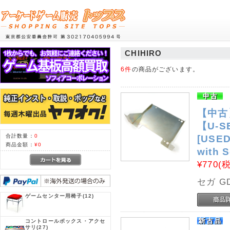
CHIHIRO
6件
の商品がございます。
【中古
【U-S
合計数量：
0
[USED
商品金額：
¥0
with 
¥770
(
セガ G
ゲームセンター用椅子
(12)
コントロールボックス・アクセ
サリ
(27)