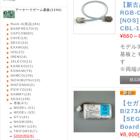
【新古品
アーケードゲーム基板
(1296)
RGB-
[NOS]
Rank-A[美品]
(84)
CBL-
BANPRESTO
(5)
CAPCOM
(82)
¥660～
CAVE
(19)
DECO
(33)
モデル3
EXAMU
(6)
IGS
(22)
基板と
IREM
(24)
す
JALECO
(12)
KANEKO
(21)
※両端
KONAMI
(79)
NAMCO
(108)
NICHIBUTSU
(10)
NINTENDO
(3)
PSIKYO
(16)
SAMMY
(19)
SEGA
(198)
【セガ
基板
(42)
MODEL-2
(1)
B/27
MODEL-3
(5)
ST-V
(41)
【SEGA
NAOMI
(99)
Boar
NAOMI-2
(19)
TRIFORCE
(7)
¥8,800
CHIHIRO
(6)