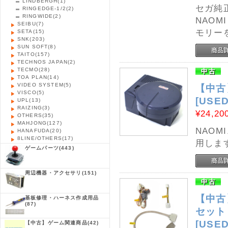
LINDBERGH
(1)
セガ純
RINGEDGE-1/2
(2)
RINGWIDE
(2)
NAOM
SEIBU
(7)
モリー
SETA
(15)
SNK
(203)
SUN SOFT
(8)
TAITO
(157)
TECHNOS JAPAN
(2)
TECMO
(28)
TOA PLAN
(14)
VIDEO SYSTEM
(5)
【中古】
VISCO
(5)
[USED
UPL
(13)
RAIZING
(3)
¥24,20
OTHERS
(35)
MAHJONG
(127)
NAOM
HANAFUDA
(20)
8LINE/OTHERS
(17)
用しま
ゲームパーツ
(443)
周辺機器・アクセサリ
(151)
【中古
基板修理・ハーネス作成用品
(87)
セット 
[USED
【中古】ゲーム関連商品
(42)