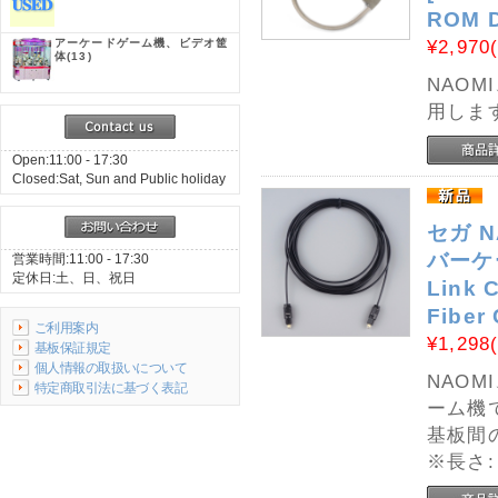
ROM 
¥2,970
アーケードゲーム機、ビデオ筐
体
(13)
NAOM
用しま
Open:11:00 - 17:30
Closed:Sat, Sun and Public holiday
セガ N
バーケー
営業時間:11:00 - 17:30
定休日:土、日、祝日
Link 
Fiber
ご利用案内
¥1,298
基板保証規定
個人情報の取扱いについて
NAOM
特定商取引法に基づく表記
ーム機
基板間
※長さ: