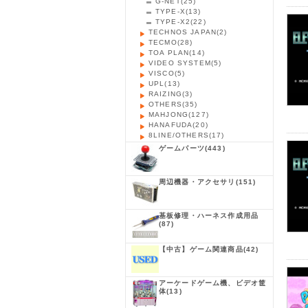
G-NET
(25)
TYPE-X
(13)
TYPE-X2
(22)
TECHNOS JAPAN
(2)
TECMO
(28)
TOA PLAN
(14)
VIDEO SYSTEM
(5)
VISCO
(5)
UPL
(13)
RAIZING
(3)
OTHERS
(35)
MAHJONG
(127)
HANAFUDA
(20)
8LINE/OTHERS
(17)
ゲームパーツ
(443)
周辺機器・アクセサリ
(151)
基板修理・ハーネス作成用品
(87)
【中古】ゲーム関連商品
(42)
アーケードゲーム機、ビデオ筐
体
(13)