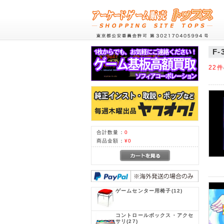
F-
22件
合計数量：
0
商品金額：
¥0
ゲームセンター用椅子
(12)
コントロールボックス・アクセ
サリ
(27)