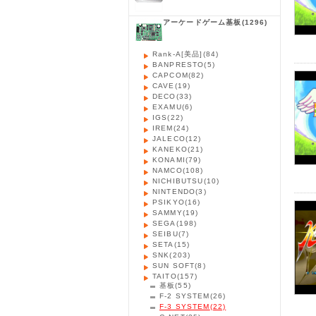
アーケードゲーム基板
(1296)
Rank-A[美品]
(84)
BANPRESTO
(5)
CAPCOM
(82)
CAVE
(19)
DECO
(33)
EXAMU
(6)
IGS
(22)
IREM
(24)
JALECO
(12)
KANEKO
(21)
KONAMI
(79)
NAMCO
(108)
NICHIBUTSU
(10)
NINTENDO
(3)
PSIKYO
(16)
SAMMY
(19)
SEGA
(198)
SEIBU
(7)
SETA
(15)
SNK
(203)
SUN SOFT
(8)
TAITO
(157)
基板
(55)
F-2 SYSTEM
(26)
F-3 SYSTEM
(22)