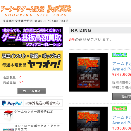
RAIZING
3件
の商品がございます。
アームドポ
Armed Po
¥347,600
合計数量：
0
販売/開発
商品金額：
¥0
特徴:自
ゲームセンター用椅子
(12)
アームドポ
Armed Po
コントロールボックス・アクセ
¥336,600
サリ
(27)