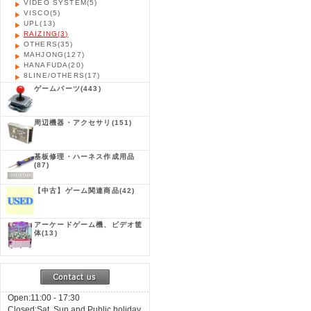
VIDEO SYSTEM
(5)
VISCO
(5)
UPL
(13)
RAIZING
(3)
OTHERS
(35)
MAHJONG
(127)
HANAFUDA
(20)
8LINE/OTHERS
(17)
ゲームパーツ
(443)
周辺機器・アクセサリ
(151)
基板修理・ハーネス作成用品
(87)
【中古】ゲーム関連商品
(42)
アーケードゲーム機、ビデオ筐
体
(13)
Open:11:00 - 17:30
Closed:Sat, Sun and Public holiday