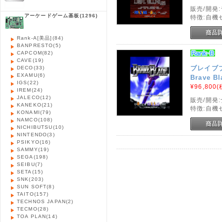
販売/開発
アーケードゲーム基板
(1296)
特徴:自
Rank-A[美品]
(84)
BANPRESTO
(5)
CAPCOM
(82)
CAVE
(19)
ブレイブ
DECO
(33)
EXAMU
(6)
Brave Bl
IGS
(22)
¥96,800
(
IREM
(24)
JALECO
(12)
販売/開発
KANEKO
(21)
特徴:自
KONAMI
(79)
NAMCO
(108)
NICHIBUTSU
(10)
NINTENDO
(3)
PSIKYO
(16)
SAMMY
(19)
SEGA
(198)
SEIBU
(7)
SETA
(15)
SNK
(203)
SUN SOFT
(8)
TAITO
(157)
TECHNOS JAPAN
(2)
TECMO
(28)
TOA PLAN
(14)