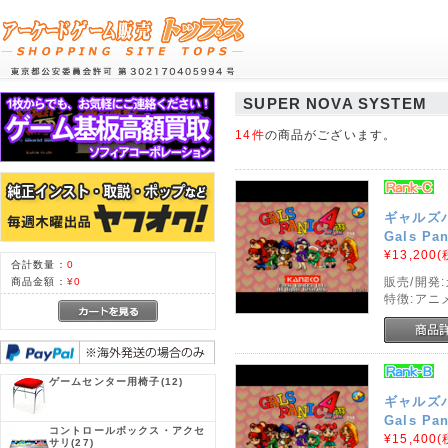
SUPER NOVA SYSTEM
14件
の商品がございます。
ギャルズ
Gals Pan
¥13,200
(
合計数量：
0
販売/開発
商品金額：
¥0
特徴:アニ
ゲームセンター用椅子
(12)
ギャルズ
Gals Pan
コントロールボックス・アクセ
¥15,400
(
サリ
(27)