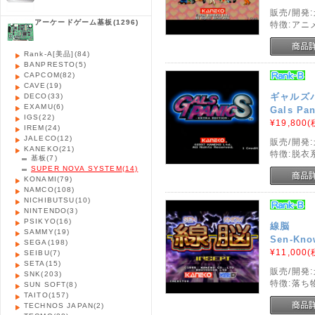
販売/開発
アーケードゲーム基板
(1296)
特徴:アニ
Rank-A[美品]
(84)
BANPRESTO
(5)
CAPCOM
(82)
CAVE
(19)
ギャルズ
DECO
(33)
EXAMU
(6)
Gals Pan
IGS
(22)
¥19,800
(
IREM
(24)
JALECO
(12)
販売/開発
KANEKO
(21)
特徴:脱衣
基板
(7)
SUPER NOVA SYSTEM
(14)
KONAMI
(79)
NAMCO
(108)
NICHIBUTSU
(10)
NINTENDO
(3)
PSIKYO
(16)
線脳
SAMMY
(19)
Sen-Kno
SEGA
(198)
¥11,000
(
SEIBU
(7)
SETA
(15)
販売/開発
SNK
(203)
特徴:落ち
SUN SOFT
(8)
TAITO
(157)
TECHNOS JAPAN
(2)