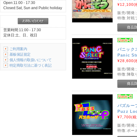
Open:11:00 - 17:30
¥12,100
(
Closed:Sat, Sun and Public holiday
販売/開発
特徴:対戦
営業時間:11:00 - 17:30
定休日:土、日、祝日
ご利用案内
パニック
基板保証規定
Panic St
個人情報の取扱いについて
¥28,600
(
特定商取引法に基づく表記
販売/開発
特徴:陣取
パズルー
Puzz Lo
¥7,700
(税
販売/開発
特徴:ボー