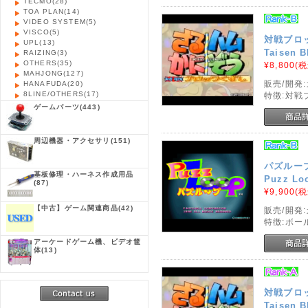
TECMO
(28)
TOA PLAN
(14)
VIDEO SYSTEM
(5)
VISCO
(5)
対戦ブロ
UPL
(13)
Taisen B
RAIZING
(3)
OTHERS
(35)
¥8,800
(税
MAHJONG
(127)
販売/開発
HANAFUDA
(20)
8LINE/OTHERS
(17)
特徴:対戦
ゲームパーツ
(443)
周辺機器・アクセサリ
(151)
パズルー
基板修理・ハーネス作成用品
Puzz Lo
(87)
¥9,900
(税
【中古】ゲーム関連商品
(42)
販売/開発
特徴:ボー
アーケードゲーム機、ビデオ筐
体
(13)
対戦ブロ
Taisen B