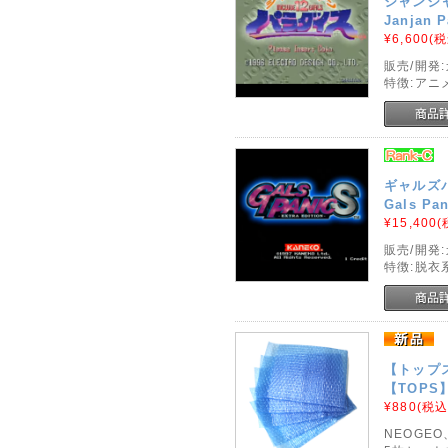
ジャンジ
Janjan P
¥6,600
(税
販売/開発
特徴:アニ
ギャルズ
Gals Pan
¥15,400
(
販売/開発
特徴:脱衣
【トップス
【TOPS】 
¥880
(税込
NEOGE