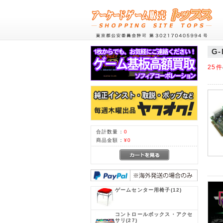
G-
25件
合計数量：
0
商品金額：
¥0
ゲームセンター用椅子
(12)
コントロールボックス・アクセ
サリ
(27)