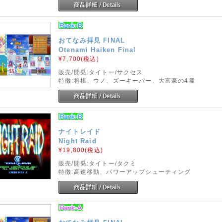
おてなみ拝見 FINAL
Otenami Haiken Final
¥7,700
(税込)
販売/開発:タイトー/サクセス
特徴:将棋、ウノ、ズーキーパー、大富豪の4種
ナイトレイド
Night Raid
¥19,800
(税込)
販売/開発:タイトー/タクミ
特徴:高速移動、パワーアップシューティング