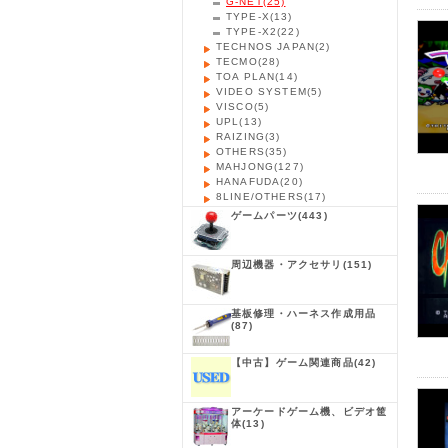
G-NET
(25)
TYPE-X
(13)
TYPE-X2
(22)
TECHNOS JAPAN
(2)
TECMO
(28)
TOA PLAN
(14)
VIDEO SYSTEM
(5)
VISCO
(5)
UPL
(13)
RAIZING
(3)
OTHERS
(35)
MAHJONG
(127)
HANAFUDA
(20)
8LINE/OTHERS
(17)
ゲームパーツ
(443)
周辺機器・アクセサリ
(151)
基板修理・ハーネス作成用品
(87)
【中古】ゲーム関連商品
(42)
アーケードゲーム機、ビデオ筐
体
(13)