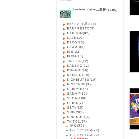
アーケードゲーム基板
(1296)
Rank-A[美品]
(84)
BANPRESTO
(5)
CAPCOM
(82)
CAVE
(19)
DECO
(33)
EXAMU
(6)
IGS
(22)
IREM
(24)
JALECO
(12)
KANEKO
(21)
KONAMI
(79)
NAMCO
(108)
NICHIBUTSU
(10)
NINTENDO
(3)
PSIKYO
(16)
SAMMY
(19)
SEGA
(198)
SEIBU
(7)
SETA
(15)
SNK
(203)
SUN SOFT
(8)
TAITO
(157)
基板
(55)
F-2 SYSTEM
(26)
F-3 SYSTEM
(22)