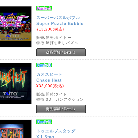
スーパーパズルボブル
Super Puzzle Bobble
¥13,200
(税込)
販売/開発:タイトー
特徴:球打ち出しパズル
カオスヒート
Chaos Heat
¥33,000
(税込)
販売/開発:タイトー
特徴:3D、ガンアクション
トゥエルブスタッグ
XII Stag