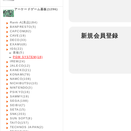
アーケードゲーム基板
(1296)
Rank-A[美品]
(84)
BANPRESTO
(5)
CAPCOM
(82)
新規会員登録
CAVE
(19)
DECO
(33)
EXAMU
(6)
IGS
(22)
基板
(5)
PGM SYSTEM
(18)
IREM
(24)
JALECO
(12)
KANEKO
(21)
KONAMI
(79)
NAMCO
(108)
NICHIBUTSU
(10)
NINTENDO
(3)
PSIKYO
(16)
SAMMY
(19)
SEGA
(198)
SEIBU
(7)
SETA
(15)
SNK
(203)
SUN SOFT
(8)
TAITO
(157)
TECHNOS JAPAN
(2)