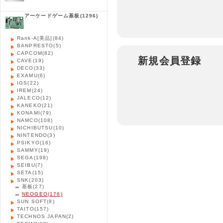
アーケードゲーム基板
(1296)
Rank-A[美品]
(84)
BANPRESTO
(5)
CAPCOM
(82)
新規会員登録
CAVE
(19)
DECO
(33)
EXAMU
(6)
IGS
(22)
IREM
(24)
JALECO
(12)
KANEKO
(21)
KONAMI
(79)
NAMCO
(108)
NICHIBUTSU
(10)
NINTENDO
(3)
PSIKYO
(16)
SAMMY
(19)
SEGA
(198)
SEIBU
(7)
SETA
(15)
SNK
(203)
基板
(27)
NEOGEO
(176)
SUN SOFT
(8)
TAITO
(157)
TECHNOS JAPAN
(2)