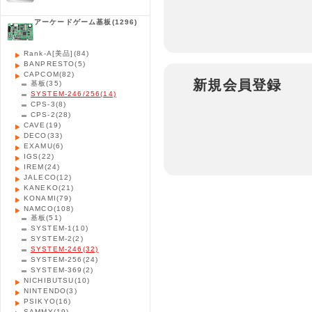
アーケードゲーム基板
(1296)
Rank-A[美品]
(84)
BANPRESTO
(5)
CAPCOM
(82)
新規会員登録
基板
(35)
SYSTEM-246/256
(14)
CPS-3
(8)
CPS-2
(28)
CAVE
(19)
DECO
(33)
EXAMU
(6)
IGS
(22)
IREM
(24)
JALECO
(12)
KANEKO
(21)
KONAMI
(79)
NAMCO
(108)
基板
(51)
SYSTEM-1
(10)
SYSTEM-2
(2)
SYSTEM-246
(32)
SYSTEM-256
(24)
SYSTEM-369
(2)
NICHIBUTSU
(10)
NINTENDO
(3)
PSIKYO
(16)
SAMMY
(19)