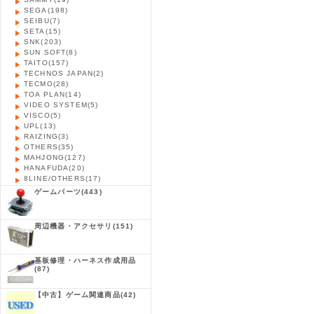
SEGA
(198)
SEIBU
(7)
SETA
(15)
SNK
(203)
SUN SOFT
(8)
TAITO
(157)
TECHNOS JAPAN
(2)
TECMO
(28)
TOA PLAN
(14)
VIDEO SYSTEM
(5)
VISCO
(5)
UPL
(13)
RAIZING
(3)
OTHERS
(35)
MAHJONG
(127)
HANAFUDA
(20)
8LINE/OTHERS
(17)
ゲームパーツ
(443)
周辺機器・アクセサリ
(151)
基板修理・ハーネス作成用品
(87)
【中古】ゲーム関連商品
(42)