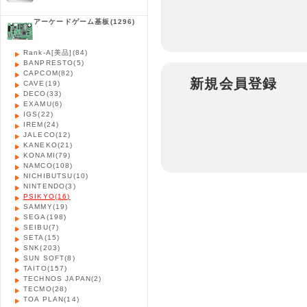
アーケードゲーム基板
(1296)
Rank-A[美品]
(84)
BANPRESTO
(5)
CAPCOM
(82)
新規会員登録
CAVE
(19)
DECO
(33)
EXAMU
(6)
IGS
(22)
IREM
(24)
JALECO
(12)
KANEKO
(21)
KONAMI
(79)
NAMCO
(108)
NICHIBUTSU
(10)
NINTENDO
(3)
PSIKYO
(16)
SAMMY
(19)
SEGA
(198)
SEIBU
(7)
SETA
(15)
SNK
(203)
SUN SOFT
(8)
TAITO
(157)
TECHNOS JAPAN
(2)
TECMO
(28)
TOA PLAN
(14)