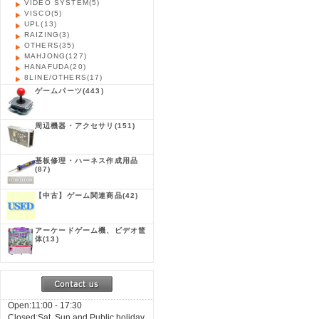
VIDEO SYSTEM
(5)
VISCO
(5)
UPL
(13)
RAIZING
(3)
OTHERS
(35)
MAHJONG
(127)
HANAFUDA
(20)
8LINE/OTHERS
(17)
ゲームパーツ
(443)
周辺機器・アクセサリ
(151)
基板修理・ハーネス作成用品
(87)
【中古】ゲーム関連商品
(42)
アーケードゲーム機、ビデオ筐
体
(13)
Open:11:00 - 17:30
Closed:Sat, Sun and Public holiday