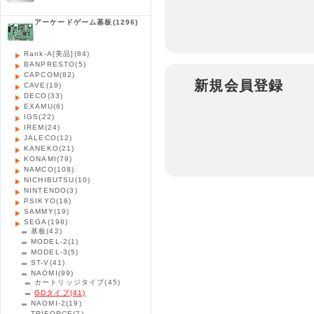
アーケードゲーム基板
(1296)
Rank-A[美品]
(84)
BANPRESTO
(5)
CAPCOM
(82)
新規会員登録
CAVE
(19)
DECO
(33)
EXAMU
(6)
IGS
(22)
IREM
(24)
JALECO
(12)
KANEKO
(21)
KONAMI
(79)
NAMCO
(108)
NICHIBUTSU
(10)
NINTENDO
(3)
PSIKYO
(16)
SAMMY
(19)
SEGA
(198)
基板
(42)
MODEL-2
(1)
MODEL-3
(5)
ST-V
(41)
NAOMI
(99)
カートリッジタイプ
(45)
GDタイプ
(41)
NAOMI-2
(19)
TRIFORCE
(7)