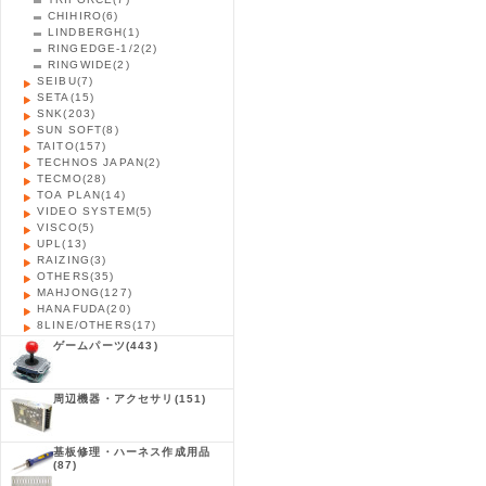
CHIHIRO
(6)
LINDBERGH
(1)
RINGEDGE-1/2
(2)
RINGWIDE
(2)
SEIBU
(7)
SETA
(15)
SNK
(203)
SUN SOFT
(8)
TAITO
(157)
TECHNOS JAPAN
(2)
TECMO
(28)
TOA PLAN
(14)
VIDEO SYSTEM
(5)
VISCO
(5)
UPL
(13)
RAIZING
(3)
OTHERS
(35)
MAHJONG
(127)
HANAFUDA
(20)
8LINE/OTHERS
(17)
ゲームパーツ
(443)
周辺機器・アクセサリ
(151)
基板修理・ハーネス作成用品
(87)