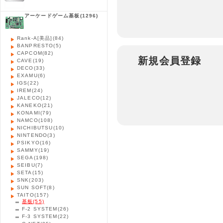
アーケードゲーム基板
(1296)
Rank-A[美品]
(84)
BANPRESTO
(5)
CAPCOM
(82)
新規会員登録
CAVE
(19)
DECO
(33)
EXAMU
(6)
IGS
(22)
IREM
(24)
JALECO
(12)
KANEKO
(21)
KONAMI
(79)
NAMCO
(108)
NICHIBUTSU
(10)
NINTENDO
(3)
PSIKYO
(16)
SAMMY
(19)
SEGA
(198)
SEIBU
(7)
SETA
(15)
SNK
(203)
SUN SOFT
(8)
TAITO
(157)
基板
(55)
F-2 SYSTEM
(26)
F-3 SYSTEM
(22)