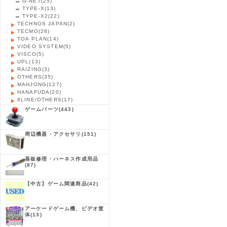
G-NET
(25)
TYPE-X
(13)
TYPE-X2
(22)
TECHNOS JAPAN
(2)
TECMO
(28)
TOA PLAN
(14)
VIDEO SYSTEM
(5)
VISCO
(5)
UPL
(13)
RAIZING
(3)
OTHERS
(35)
MAHJONG
(127)
HANAFUDA
(20)
8LINE/OTHERS
(17)
ゲームパーツ
(443)
周辺機器・アクセサリ
(151)
基板修理・ハーネス作成用品
(87)
【中古】ゲーム関連商品
(42)
アーケードゲーム機、ビデオ筐
体
(13)