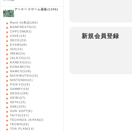
アーケードゲーム基板
(1296)
Rank-A[美品]
(84)
BANPRESTO
(5)
CAPCOM
(82)
新規会員登録
CAVE
(19)
DECO
(33)
EXAMU
(6)
IGS
(22)
IREM
(24)
JALECO
(12)
KANEKO
(21)
KONAMI
(79)
NAMCO
(108)
NICHIBUTSU
(10)
NINTENDO
(3)
PSIKYO
(16)
SAMMY
(19)
SEGA
(198)
SEIBU
(7)
SETA
(15)
SNK
(203)
SUN SOFT
(8)
TAITO
(157)
TECHNOS JAPAN
(2)
TECMO
(28)
TOA PLAN
(14)