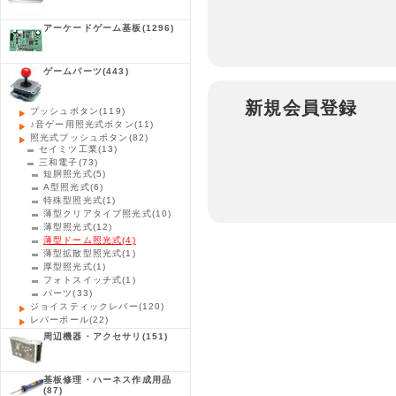
アーケードゲーム基板
(1296)
ゲームパーツ
(443)
新規会員登録
プッシュボタン
(119)
♪音ゲー用照光式ボタン
(11)
照光式プッシュボタン
(82)
セイミツ工業
(13)
三和電子
(73)
短胴照光式
(5)
A型照光式
(6)
特殊型照光式
(1)
薄型クリアタイプ照光式
(10)
薄型照光式
(12)
薄型ドーム照光式
(4)
薄型拡散型照光式
(1)
厚型照光式
(1)
フォトスイッチ式
(1)
パーツ
(33)
ジョイスティックレバー
(120)
レバーボール
(22)
周辺機器・アクセサリ
(151)
基板修理・ハーネス作成用品
(87)