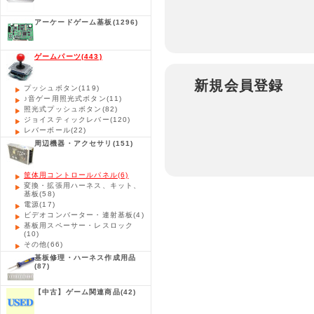
アーケードゲーム基板
(1296)
ゲームパーツ
(443)
新規会員登録
プッシュボタン
(119)
♪音ゲー用照光式ボタン
(11)
照光式プッシュボタン
(82)
ジョイスティックレバー
(120)
レバーボール
(22)
周辺機器・アクセサリ
(151)
筐体用コントロールパネル
(6)
変換・拡張用ハーネス、キット、
基板
(58)
電源
(17)
ビデオコンバーター・連射基板
(4)
基板用スペーサー・レスロック
(10)
その他
(66)
基板修理・ハーネス作成用品
(87)
【中古】ゲーム関連商品
(42)