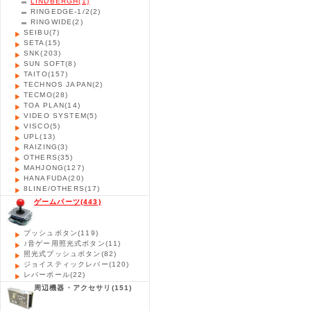
LINDBERGH
(1)
RINGEDGE-1/2
(2)
RINGWIDE
(2)
SEIBU
(7)
SETA
(15)
SNK
(203)
SUN SOFT
(8)
TAITO
(157)
TECHNOS JAPAN
(2)
TECMO
(28)
TOA PLAN
(14)
VIDEO SYSTEM
(5)
VISCO
(5)
UPL
(13)
RAIZING
(3)
OTHERS
(35)
MAHJONG
(127)
HANAFUDA
(20)
8LINE/OTHERS
(17)
ゲームパーツ
(443)
プッシュボタン
(119)
♪音ゲー用照光式ボタン
(11)
照光式プッシュボタン
(82)
ジョイスティックレバー
(120)
レバーボール
(22)
周辺機器・アクセサリ
(151)