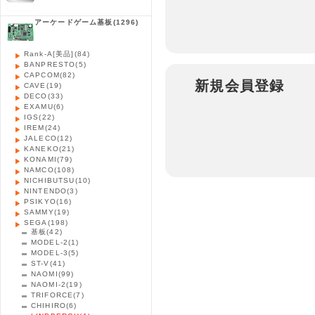
アーケードゲーム基板
(1296)
Rank-A[美品]
(84)
BANPRESTO
(5)
CAPCOM
(82)
新規会員登録
CAVE
(19)
DECO
(33)
EXAMU
(6)
IGS
(22)
IREM
(24)
JALECO
(12)
KANEKO
(21)
KONAMI
(79)
NAMCO
(108)
NICHIBUTSU
(10)
NINTENDO
(3)
PSIKYO
(16)
SAMMY
(19)
SEGA
(198)
基板
(42)
MODEL-2
(1)
MODEL-3
(5)
ST-V
(41)
NAOMI
(99)
NAOMI-2
(19)
TRIFORCE
(7)
CHIHIRO
(6)