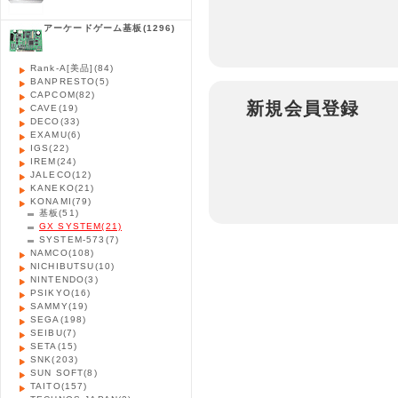
アーケードゲーム基板
(1296)
Rank-A[美品]
(84)
BANPRESTO
(5)
CAPCOM
(82)
新規会員登録
CAVE
(19)
DECO
(33)
EXAMU
(6)
IGS
(22)
IREM
(24)
JALECO
(12)
KANEKO
(21)
KONAMI
(79)
基板
(51)
GX SYSTEM
(21)
SYSTEM-573
(7)
NAMCO
(108)
NICHIBUTSU
(10)
NINTENDO
(3)
PSIKYO
(16)
SAMMY
(19)
SEGA
(198)
SEIBU
(7)
SETA
(15)
SNK
(203)
SUN SOFT
(8)
TAITO
(157)