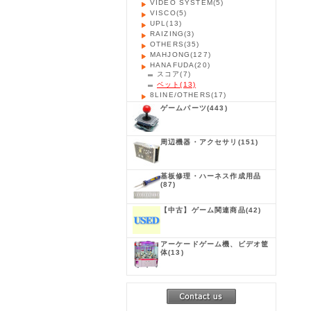
VIDEO SYSTEM
(5)
VISCO
(5)
UPL
(13)
RAIZING
(3)
OTHERS
(35)
MAHJONG
(127)
HANAFUDA
(20)
スコア
(7)
ベット
(13)
8LINE/OTHERS
(17)
ゲームパーツ
(443)
周辺機器・アクセサリ
(151)
基板修理・ハーネス作成用品
(87)
【中古】ゲーム関連商品
(42)
アーケードゲーム機、ビデオ筐
体
(13)