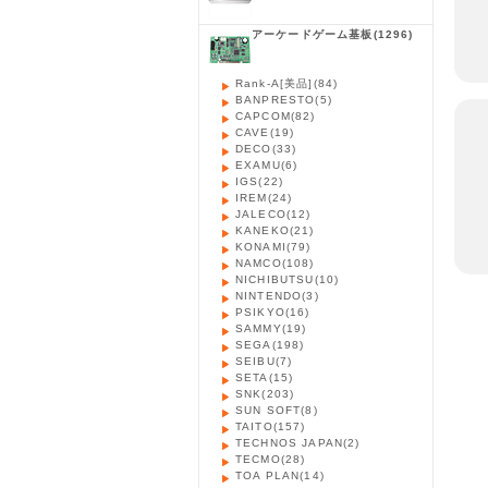
アーケードゲーム基板
(1296)
Rank-A[美品]
(84)
BANPRESTO
(5)
CAPCOM
(82)
CAVE
(19)
DECO
(33)
EXAMU
(6)
IGS
(22)
IREM
(24)
JALECO
(12)
KANEKO
(21)
KONAMI
(79)
NAMCO
(108)
NICHIBUTSU
(10)
NINTENDO
(3)
PSIKYO
(16)
SAMMY
(19)
SEGA
(198)
SEIBU
(7)
SETA
(15)
SNK
(203)
SUN SOFT
(8)
TAITO
(157)
TECHNOS JAPAN
(2)
TECMO
(28)
TOA PLAN
(14)