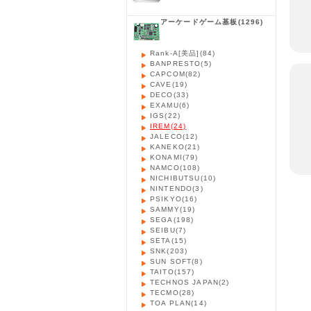
アーケードゲーム基板
(1296)
Rank-A[美品]
(84)
BANPRESTO
(5)
CAPCOM
(82)
CAVE
(19)
DECO
(33)
EXAMU
(6)
IGS
(22)
IREM
(24)
JALECO
(12)
KANEKO
(21)
KONAMI
(79)
NAMCO
(108)
NICHIBUTSU
(10)
NINTENDO
(3)
PSIKYO
(16)
SAMMY
(19)
SEGA
(198)
SEIBU
(7)
SETA
(15)
SNK
(203)
SUN SOFT
(8)
TAITO
(157)
TECHNOS JAPAN
(2)
TECMO
(28)
TOA PLAN
(14)