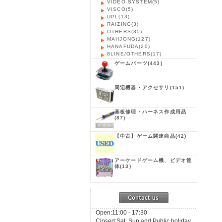
VIDEO SYSTEM
(5)
VISCO
(5)
UPL
(13)
RAIZING
(3)
OTHERS
(35)
MAHJONG
(127)
HANAFUDA
(20)
8LINE/OTHERS
(17)
ゲームパーツ
(443)
周辺機器・アクセサリ
(151)
基板修理・ハーネス作成用品
(87)
【中古】ゲーム関連商品
(42)
アーケードゲーム機、ビデオ筐
体
(13)
Open:11:00 - 17:30
Closed:Sat, Sun and Public holiday