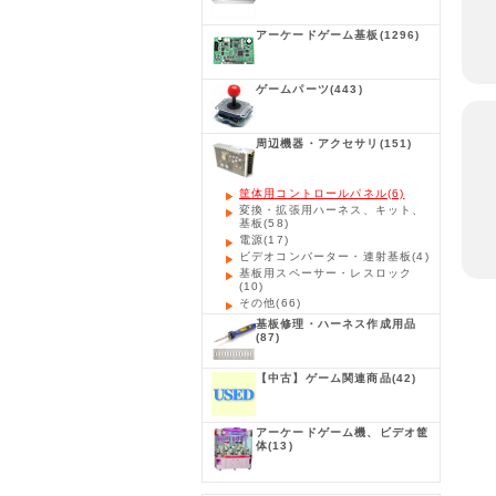
アーケードゲーム基板
(1296)
ゲームパーツ
(443)
周辺機器・アクセサリ
(151)
筐体用コントロールパネル
(6)
変換・拡張用ハーネス、キット、
基板
(58)
電源
(17)
ビデオコンバーター・連射基板
(4)
基板用スペーサー・レスロック
(10)
その他
(66)
基板修理・ハーネス作成用品
(87)
【中古】ゲーム関連商品
(42)
アーケードゲーム機、ビデオ筐
体
(13)