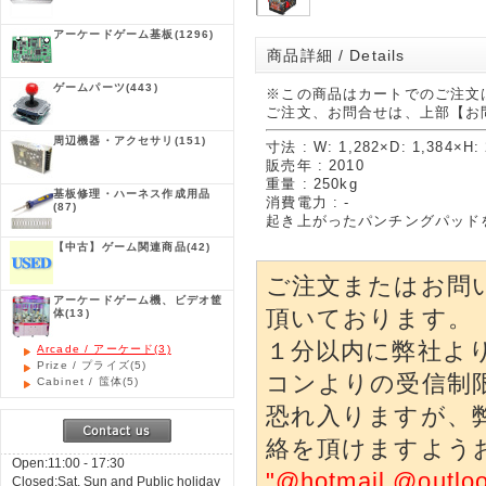
アーケードゲーム基板
(1296)
商品詳細 / Details
ゲームパーツ
(443)
※この商品はカートでのご注文
ご注文、お問合せは、上部【お
周辺機器・アクセサリ
(151)
寸法 : W: 1,282×D: 1,384×H:
販売年 : 2010
重量 : 250kg
基板修理・ハーネス作成用品
消費電力 : -
(87)
起き上がったパンチングパッド
【中古】ゲーム関連商品
(42)
ご注文またはお問
アーケードゲーム機、ビデオ筐
頂いております。
体
(13)
１分以内に弊社よ
Arcade / アーケード
(3)
Prize / プライズ
(5)
コンよりの受信制
Cabinet / 筺体
(5)
恐れ入りますが、
絡を頂けますよう
Open:11:00 - 17:30
"@hotmail @o
Closed:Sat, Sun and Public holiday