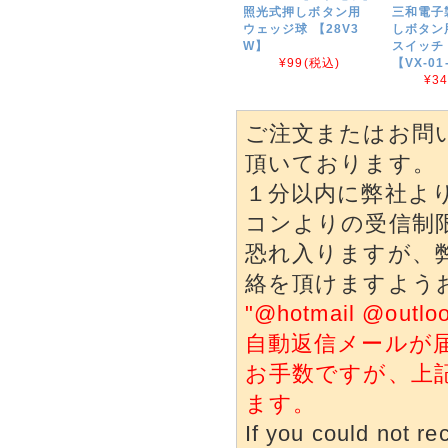
照光式押しボタン用
三和電子
ウェッジ球 【28V3
しボタン
W】
スイッチ 
¥99
(税込)
【VX-01
¥3
ご注文またはお問
頂いております。
１分以内に弊社よ
コンよりの受信制
恐れ入りますが、
絡を頂けますよう
"@hotmail @o
自動返信メールが
お手数ですが、上
ます。
If you could not re