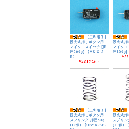
【三和電子】
照光式押しボタン用
照光式押
マイクロスイッチ [押
マイクロ
圧200g] 【MS-O-3
圧100g]
R】
¥2
¥231
(税込)
【三和電子】
照光式押しボタン用
照光式押
スプリング 押圧60g
スプリング
(10個) 【OBSA-SP-
(10個) 