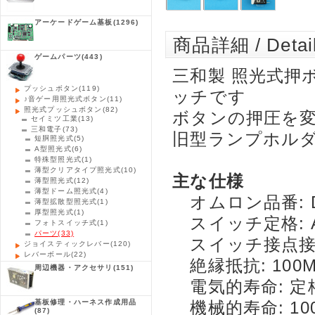
アーケードゲーム基板
(1296)
商品詳細 / Detai
ゲームパーツ
(443)
三和製 照光式押
プッシュボタン
(119)
ッチです
♪音ゲー用照光式ボタン
(11)
照光式プッシュボタン
(82)
ボタンの押圧を
セイミツ工業
(13)
三和電子
(73)
旧型ランプホル
短胴照光式
(5)
A型照光式
(6)
特殊型照光式
(1)
薄型クリアタイプ照光式
(10)
主な仕様
薄型照光式
(12)
薄型ドーム照光式
(4)
オムロン品番: D2
薄型拡散型照光式
(1)
厚型照光式
(1)
スイッチ定格: AC12
フォトスイッチ式
(1)
パーツ
(33)
スイッチ接点接触抵
ジョイスティックレバー
(120)
レバーボール
(22)
絶縁抵抗: 100M
周辺機器・アクセサリ
(151)
電気的寿命: 定格
基板修理・ハーネス作成用品
機械的寿命: 10
(87)