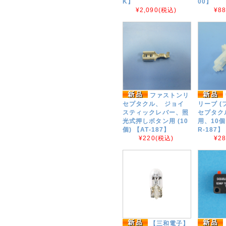
K】
00】
¥2,090
(税込)
¥8
ファストンリ
セプタクル、 ジョイ
リーブ 
スティックレバー、照
セプタクル
光式押しボタン用 (10
用、10個
個) 【AT-187】
R-187】
¥220
(税込)
¥2
【三和電子】