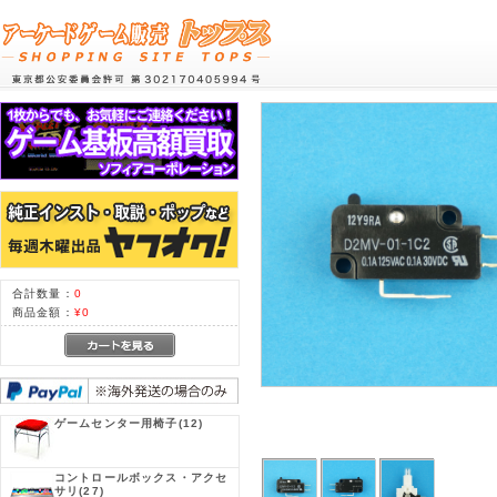
合計数量：
0
商品金額：
¥0
ゲームセンター用椅子
(12)
コントロールボックス・アクセ
サリ
(27)