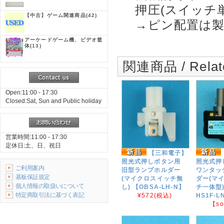
押圧(スイッチ単品
【中古】ゲーム関連商品
(42)
→ピン配置は製
アーケードゲーム機、ビデオ筐
体
(13)
関連商品 / Relate
Open:11:00 - 17:30
Closed:Sat, Sun and Public holiday
営業時間:11:00 - 17:30
定休日:土、日、祝日
【三和電子】
照光式押しボタン用
照光式押
ご利用案内
旧型ランプホルダー
ワンタッ
基板保証規定
(マイクロスイッチ無
ダー(マ
個人情報の取扱いについて
し) 【OBSA-LH-N】
チ一体型)
特定商取引法に基づく表記
¥572
(税込)
HS1F-L
【so