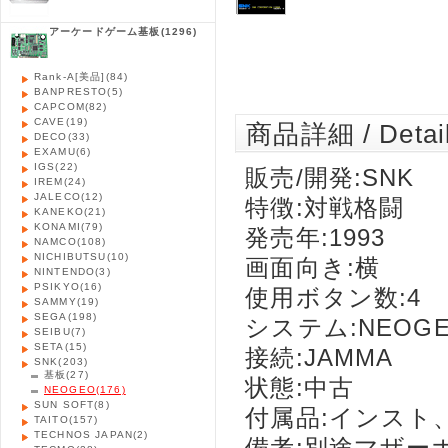
アーケードゲーム基板
(1296)
Rank-A[美品]
(84)
BANPRESTO
(5)
CAPCOM
(82)
CAVE
(19)
商品詳細 / Detai
DECO
(33)
EXAMU
(6)
IGS
(22)
販売/開発:SNK
IREM
(24)
JALECO
(12)
特徴:対戦格闘
KANEKO
(21)
KONAMI
(79)
発売年:1993
NAMCO
(108)
NICHIBUTSU
(10)
画面向き:横
NINTENDO
(3)
PSIKYO
(16)
使用ボタン数:4
SAMMY
(19)
SEGA
(198)
システム:NEOG
SEIBU
(7)
SETA
(15)
接続:JAMMA
SNK
(203)
基板
(27)
状態:中古
NEOGEO
(176)
SUN SOFT
(8)
付属品:インスト
TAITO
(157)
TECHNOS JAPAN
(2)
備考:別途マザー