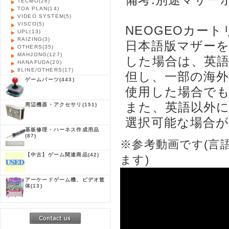
TECMO
(28)
TOA PLAN
(14)
VIDEO SYSTEM
(5)
VISCO
(5)
NEOGEOカー
UPL
(13)
RAIZING
(3)
日本語版マザー
OTHERS
(35)
MAHJONG
(127)
した場合は、英
HANAFUDA
(20)
8LINE/OTHERS
(17)
但し、一部の海
ゲームパーツ
(443)
使用した場合で
また、英語以外
周辺機器・アクセサリ
(151)
選択可能な場合
基板修理・ハーネス作成用品
(87)
※参考動画です(言
【中古】ゲーム関連商品
(42)
ます)
アーケードゲーム機、ビデオ筐
体
(13)