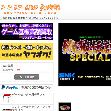
合計数量：
0
商品金額：
¥0
ゲームセンター用椅子
(12)
コントロールボックス・アクセ
サリ
(27)