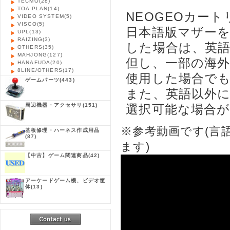
TECMO
(28)
TOA PLAN
(14)
NEOGEOカー
VIDEO SYSTEM
(5)
VISCO
(5)
日本語版マザー
UPL
(13)
RAIZING
(3)
した場合は、英
OTHERS
(35)
MAHJONG
(127)
但し、一部の海
HANAFUDA
(20)
8LINE/OTHERS
(17)
使用した場合で
ゲームパーツ
(443)
また、英語以外
周辺機器・アクセサリ
(151)
選択可能な場合
※参考動画です(言
基板修理・ハーネス作成用品
(87)
ます)
【中古】ゲーム関連商品
(42)
アーケードゲーム機、ビデオ筐
体
(13)