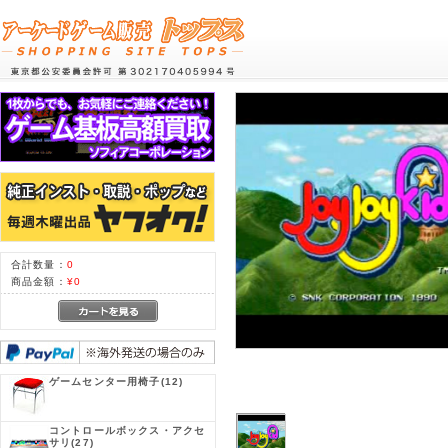
合計数量：
0
商品金額：
¥0
ゲームセンター用椅子
(12)
コントロールボックス・アクセ
サリ
(27)