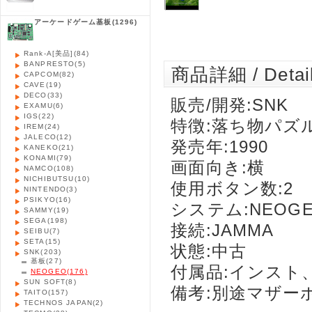
アーケードゲーム基板
(1296)
Rank-A[美品]
(84)
BANPRESTO
(5)
商品詳細 / Detai
CAPCOM
(82)
CAVE
(19)
DECO
(33)
販売/開発:SNK
EXAMU
(6)
IGS
(22)
特徴:落ち物パズ
IREM
(24)
JALECO
(12)
発売年:1990
KANEKO
(21)
KONAMI
(79)
画面向き:横
NAMCO
(108)
NICHIBUTSU
(10)
使用ボタン数:2
NINTENDO
(3)
PSIKYO
(16)
システム:NEOG
SAMMY
(19)
SEGA
(198)
接続:JAMMA
SEIBU
(7)
SETA
(15)
状態:中古
SNK
(203)
基板
(27)
付属品:インスト
NEOGEO
(176)
SUN SOFT
(8)
備考:別途マザー
TAITO
(157)
TECHNOS JAPAN
(2)