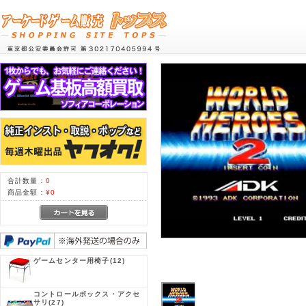
合計数量：
0
商品金額：
¥0
ゲームセンター用椅子
(12)
コントロールボックス・アクセ
サリ
(27)