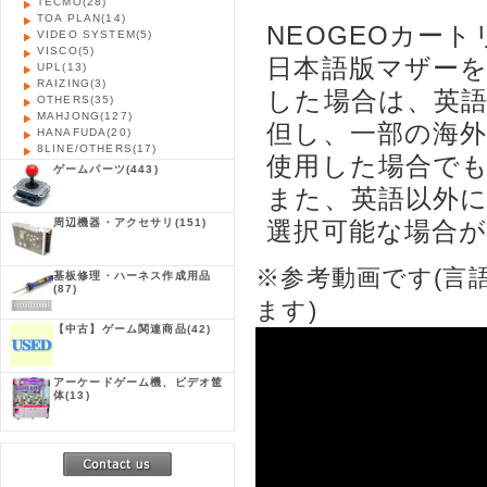
TECMO
(28)
TOA PLAN
(14)
NEOGEOカー
VIDEO SYSTEM
(5)
VISCO
(5)
日本語版マザー
UPL
(13)
RAIZING
(3)
した場合は、英
OTHERS
(35)
MAHJONG
(127)
但し、一部の海
HANAFUDA
(20)
8LINE/OTHERS
(17)
使用した場合で
ゲームパーツ
(443)
また、英語以外
周辺機器・アクセサリ
(151)
選択可能な場合
※参考動画です(言
基板修理・ハーネス作成用品
(87)
ます)
【中古】ゲーム関連商品
(42)
アーケードゲーム機、ビデオ筐
体
(13)