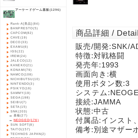
アーケードゲーム基板
(1296)
Rank-A[美品]
(84)
BANPRESTO
(5)
商品詳細 / Detai
CAPCOM
(82)
CAVE
(19)
DECO
(33)
販売/開発:SNK/
EXAMU
(6)
IGS
(22)
特徴:対戦格闘
IREM
(24)
JALECO
(12)
発売年:1993
KANEKO
(21)
KONAMI
(79)
画面向き:横
NAMCO
(108)
NICHIBUTSU
(10)
使用ボタン数:3
NINTENDO
(3)
PSIKYO
(16)
システム:NEOG
SAMMY
(19)
SEGA
(198)
接続:JAMMA
SEIBU
(7)
SETA
(15)
状態:中古
SNK
(203)
基板
(27)
付属品:インスト
NEOGEO
(176)
SUN SOFT
(8)
備考:別途マザー
TAITO
(157)
TECHNOS JAPAN
(2)