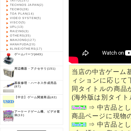
TAITO
(157)
TECHNOS JAPAN
(2)
TECMO
(28)
TOA PLAN
(14)
VIDEO SYSTEM
(5)
VISCO
(5)
UPL
(13)
RAIZING
(3)
OTHERS
(35)
MAHJONG
(127)
HANAFUDA
(20)
8LINE/OTHERS
(17)
ゲームパーツ
(443)
周辺機器・アクセサリ
(151)
当店の中古ゲーム
ィションに応じて
基板修理・ハーネス作成用品
(87)
同タイトルの商品
(海外版は別タイト
【中古】ゲーム関連商品
(42)
⇒ 中古品と
アーケードゲーム機、ビデオ筐
商品ページに現物
体
(13)
⇒ 中古品と