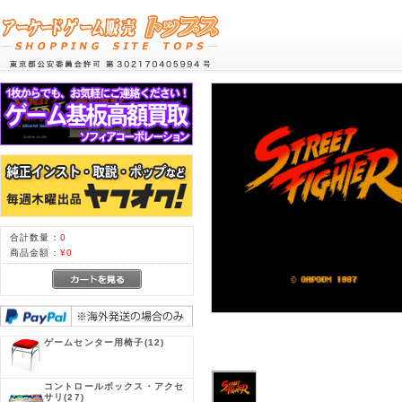
合計数量：
0
商品金額：
¥0
ゲームセンター用椅子
(12)
コントロールボックス・アクセ
サリ
(27)