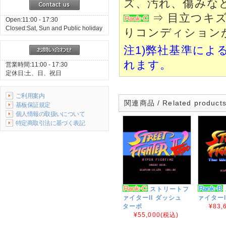
ズ、汚れ、傷みな
⇒ 目立つキ
Open:11:00 - 17:30
Closed:Sat, Sun and Public holiday
りコンディション
注1)弊社基準によ
れます。
営業時間:11:00 - 17:30
定休日:土、日、祝日
ご利用案内
関連商品 / Related product
基板保証規定
個人情報の取扱いについて
特定商取引法に基づく表記
ストリートフ
ァイターII ダッシュ
ァイターI
ターボ
¥83,
¥55,000
(税込)