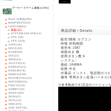
アーケードゲーム基板
(1296)
Rank-A[美品]
(84)
BANPRESTO
(5)
CAPCOM
(82)
基板
(35)
商品詳細 / Details
SYSTEM-246/256
(14)
CPS-3
(8)
販売/開発:カプコン
CPS-2
(28)
特徴:対戦格闘
CAVE
(19)
発売年:1987
DECO
(33)
画面向き:横
EXAMU
(6)
IGS
(22)
使用ボタン数:6
IREM
(24)
システム:-
JALECO
(12)
接続:JAMMA
KANEKO
(21)
状態:中古
KONAMI
(79)
付属品:インスト、取説類のコ
NAMCO
(108)
備考:専用ボタン拡張ハーネス(キ
NICHIBUTSU
(10)
NINTENDO
(3)
※参考動画です(言語やバージョン
PSIKYO
(16)
SAMMY
(19)
SEGA
(198)
SEIBU
(7)
SETA
(15)
SNK
(203)
SUN SOFT
(8)