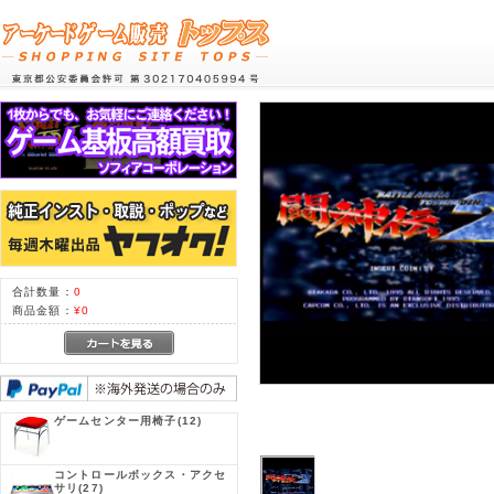
合計数量：
0
商品金額：
¥0
ゲームセンター用椅子
(12)
コントロールボックス・アクセ
サリ
(27)