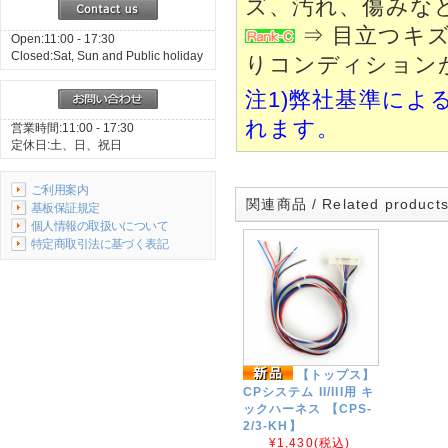
ズ、汚れ、傷みな
⇒ 目立つキ
Open:11:00 - 17:30
Closed:Sat, Sun and Public holiday
りコンディション
注1)弊社基準によ
れます。
営業時間:11:00 - 17:30
定休日:土、日、祝日
ご利用案内
関連商品 / Related product
基板保証規定
個人情報の取扱いについて
特定商取引法に基づく表記
【トップス】
CPシステム II/III用 キ
ックハーネス 【CPS-
2/3-KH】
¥1,430
(税込)