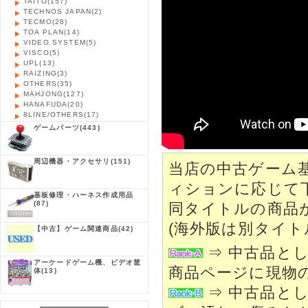
TAITO
(157)
TECHNOS JAPAN
(2)
TECMO
(28)
TOA PLAN
(14)
VIDEO SYSTEM
(5)
VISCO
(5)
UPL
(13)
RAIZING
(3)
OTHERS
(35)
MAHJONG
(127)
HANAFUDA
(20)
8LINE/OTHERS
(17)
ゲームパーツ
(443)
周辺機器・アクセサリ
(151)
当店の中古ゲーム
ィションに応じて
基板修理・ハーネス作成用品
(87)
同タイトルの商品
(海外版は別タイト
【中古】ゲーム関連商品
(42)
⇒ 中古品と
アーケードゲーム機、ビデオ筐
商品ページに現物
体
(13)
⇒ 中古品と