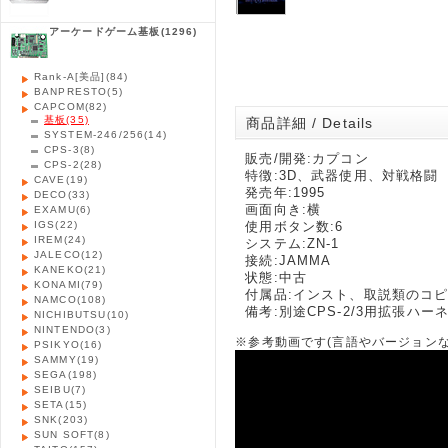
アーケードゲーム基板
(1296)
Rank-A[美品]
(84)
BANPRESTO
(5)
CAPCOM
(82)
基板
(35)
商品詳細 / Details
SYSTEM-246/256
(14)
CPS-3
(8)
販売/開発:カプコン
CPS-2
(28)
特徴:3D、武器使用、対戦格闘
CAVE
(19)
発売年:1995
DECO
(33)
画面向き:横
EXAMU
(6)
IGS
(22)
使用ボタン数:6
IREM
(24)
システム:ZN-1
JALECO
(12)
接続:JAMMA
KANEKO
(21)
状態:中古
KONAMI
(79)
付属品:インスト、取説類のコ
NAMCO
(108)
備考:別途CPS-2/3用拡張ハ
NICHIBUTSU
(10)
NINTENDO
(3)
※参考動画です(言語やバージョン
PSIKYO
(16)
SAMMY
(19)
SEGA
(198)
SEIBU
(7)
SETA
(15)
SNK
(203)
SUN SOFT
(8)