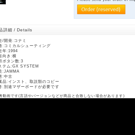
詳細 / Details
売/開発:コナミ
徴:コミカルシューティング
年:1994
面向き:横
用ボタン数:3
ステム:GX SYSTEM
続:JAMMA
態:中古
属品:インスト、取説類のコピー
考:別途マザーボードが必要です
考動画です(言語やバージョンなどが商品と合致しない場合があります)