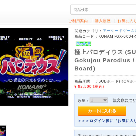
ご利用案内
購入履歴
お気に入
アーケードゲーム
関連カテゴリ：
商品コード：
KONAMI-GX-0004-
極上パロディウス (SU
Gokujou Parodius /
Board)
商品形態 ：
SUBボード(ROMボード)
¥ 82,500
(税込)
注文数につ
数量：
＞＞＞ログイン後に『お気に入
Please send your order or inq