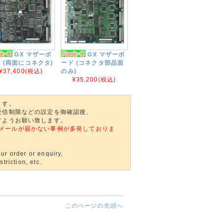
GX マザーボ
GX マザーボ
 (両面にコネクタ)
ード (コネクタ部品面
¥37,400
(税込)
のみ)
¥35,200
(税込)
ます。
受信制限などの設定を御確認後、
すようお願い致します。
自動返信メールが届かない事例が多発しておりま
ur order or enquiry,
triction, etc.
このページの先頭へ