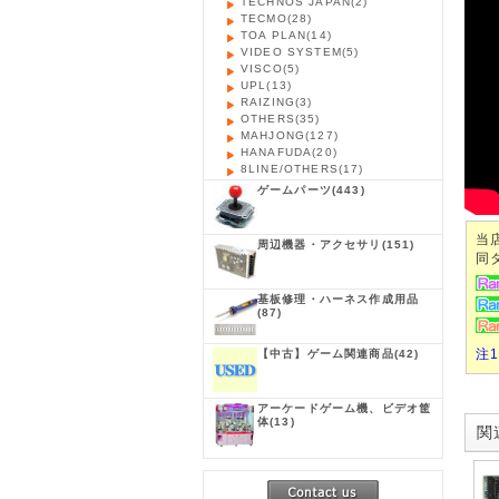
TECHNOS JAPAN
(2)
TECMO
(28)
TOA PLAN
(14)
VIDEO SYSTEM
(5)
VISCO
(5)
UPL
(13)
RAIZING
(3)
OTHERS
(35)
MAHJONG
(127)
HANAFUDA
(20)
8LINE/OTHERS
(17)
ゲームパーツ
(443)
当
周辺機器・アクセサリ
(151)
同
基板修理・ハーネス作成用品
(87)
注
【中古】ゲーム関連商品
(42)
アーケードゲーム機、ビデオ筐
体
(13)
関連