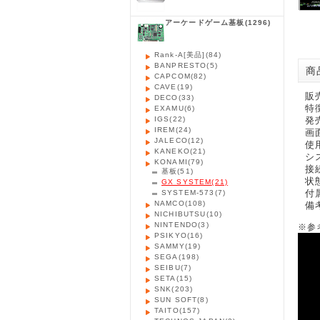
アーケードゲーム基板
(1296)
Rank-A[美品]
(84)
BANPRESTO
(5)
商品
CAPCOM
(82)
CAVE
(19)
販
DECO
(33)
特
EXAMU
(6)
IGS
(22)
発売
IREM
(24)
画
JALECO
(12)
使
KANEKO
(21)
シ
KONAMI
(79)
接
基板
(51)
状
GX SYSTEM
(21)
付
SYSTEM-573
(7)
NAMCO
(108)
備
NICHIBUTSU
(10)
NINTENDO
(3)
※参
PSIKYO
(16)
SAMMY
(19)
SEGA
(198)
SEIBU
(7)
SETA
(15)
SNK
(203)
SUN SOFT
(8)
TAITO
(157)