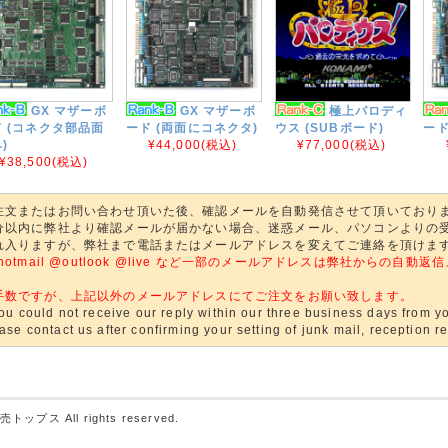
GX マザーボ
GX マザーボ
極上パロディ
 (コネクタ部品面
ード (両面にコネクタ)
ウス (SUBボード)
ード
)
¥44,000
(税込)
¥77,000
(税込)
¥38,500
(税込)
注文またはお問い合わせ頂いた後、確認メールを自動発信させて頂いており
分以内に弊社より確認メールが届かない場合、迷惑メール、パソコンよりの
れ入りますが、弊社まで電話またはメールアドレスを変えてご連絡を頂けま
@hotmail @outlook @live など一部のメールアドレスは弊社からの
。
手数ですが、上記以外のメールアドレスにてご注文をお願い致します。
you could not receive our reply within our three business days from yo
ase contact us after confirming your setting of junk mail, reception res
売トップス
All rights reserved.