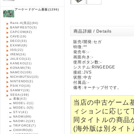
アーケードゲーム基板
(1296)
Rank-A[美品]
(84)
BANPRESTO
(5)
商品詳細 / Details
CAPCOM
(82)
CAVE
(19)
DECO
(33)
販売/開発:セガ
EXAMU
(6)
特徴:**
IGS
(22)
発売年:-
IREM
(24)
画面向き:-
JALECO
(12)
使用ボタン数:-
KANEKO
(21)
システム:RINGEDGE
KONAMI
(79)
接続:JVS
NAMCO
(108)
NICHIBUTSU
(10)
状態:中古
NINTENDO
(3)
付属品:-
PSIKYO
(16)
備考:キーチップ付です。
SAMMY
(19)
SEGA
(198)
基板
(42)
当店の中古ゲーム
MODEL-2
(1)
MODEL-3
(5)
ィションに応じて
ST-V
(41)
NAOMI
(99)
同タイトルの商品
NAOMI-2
(19)
TRIFORCE
(7)
(海外版は別タイト
CHIHIRO
(6)