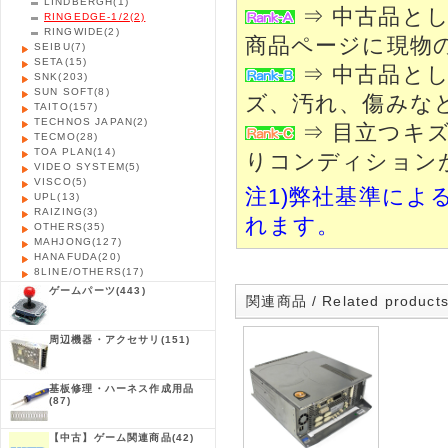
LINDBERGH
(1)
⇒ 中古品と
RINGEDGE-1/2
(2)
RINGWIDE
(2)
商品ページに現物
SEIBU
(7)
SETA
(15)
⇒ 中古品と
SNK
(203)
SUN SOFT
(8)
ズ、汚れ、傷みな
TAITO
(157)
TECHNOS JAPAN
(2)
⇒ 目立つキ
TECMO
(28)
TOA PLAN
(14)
りコンディション
VIDEO SYSTEM
(5)
VISCO
(5)
注1)弊社基準によ
UPL
(13)
RAIZING
(3)
れます。
OTHERS
(35)
MAHJONG
(127)
HANAFUDA
(20)
8LINE/OTHERS
(17)
ゲームパーツ
(443)
関連商品 / Related product
周辺機器・アクセサリ
(151)
基板修理・ハーネス作成用品
(87)
【中古】ゲーム関連商品
(42)