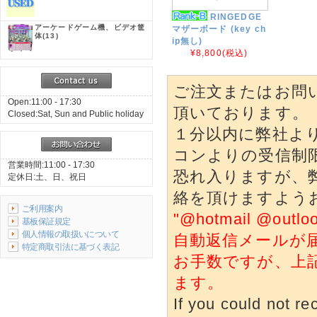
RINGEDGE
アーケードゲーム機、ビデオ筐
マザーボード (key ch
体
(13)
ip無し)
¥8,800
(税込)
ご注文またはお問
Open:11:00 - 17:30
頂いております。
Closed:Sat, Sun and Public holiday
１分以内に弊社よ
コンよりの受信制
営業時間:11:00 - 17:30
恐れ入りますが、
定休日:土、日、祝日
絡を頂けますよう
ご利用案内
"@hotmail @o
基板保証規定
個人情報の取扱いについて
自動返信メールが
特定商取引法に基づく表記
お手数ですが、上
ます。
If you could not re