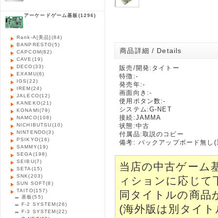
アーケードゲーム基板
(1296)
Rank-A[美品]
(84)
BANPRESTO
(5)
商品詳細 / Details
CAPCOM
(82)
CAVE
(19)
DECO
(33)
販売/開発:タイトー
EXAMU
(6)
特徴:-
IGS
(22)
発売年:-
IREM
(24)
画面向き:-
JALECO
(12)
使用ボタン数:-
KANEKO
(21)
システム:G-NET
KONAMI
(79)
接続:JAMMA
NAMCO
(108)
NICHIBUTSU
(10)
状態:中古
NINTENDO
(3)
付属品:取説のコピー
PSIKYO
(16)
備考: バックアップボード無し
SAMMY
(19)
SEGA
(198)
SEIBU
(7)
当店の中古ゲーム
SETA
(15)
SNK
(203)
ィションに応じて
SUN SOFT
(8)
TAITO
(157)
同タイトルの商品
基板
(55)
F-2 SYSTEM
(26)
(海外版は別タイト
F-3 SYSTEM
(22)