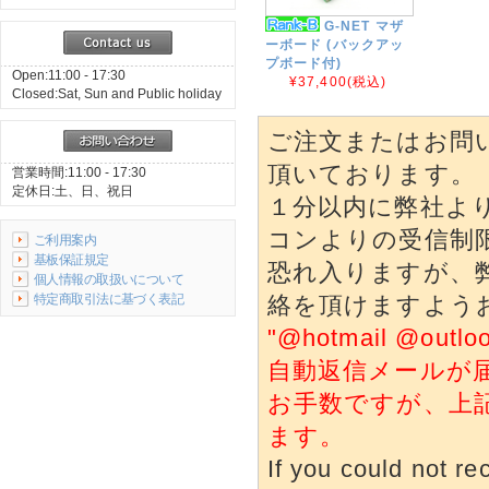
G-NET マザ
ーボード (バックアッ
プボード付)
Open:11:00 - 17:30
¥37,400
(税込)
Closed:Sat, Sun and Public holiday
ご注文またはお問
頂いております。
営業時間:11:00 - 17:30
定休日:土、日、祝日
１分以内に弊社よ
コンよりの受信制
ご利用案内
基板保証規定
恐れ入りますが、
個人情報の取扱いについて
特定商取引法に基づく表記
絡を頂けますよう
"@hotmail @o
自動返信メールが
お手数ですが、上
ます。
If you could not re