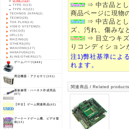
G-NET
(25)
⇒ 中古品と
TYPE-X
(13)
TYPE-X2
(22)
商品ページに現物
TECHNOS JAPAN
(2)
TECMO
(28)
⇒ 中古品と
TOA PLAN
(14)
VIDEO SYSTEM
(5)
ズ、汚れ、傷みな
VISCO
(5)
UPL
(13)
⇒ 目立つキ
RAIZING
(3)
OTHERS
(35)
りコンディション
MAHJONG
(127)
HANAFUDA
(20)
注1)弊社基準によ
8LINE/OTHERS
(17)
ゲームパーツ
(443)
れます。
周辺機器・アクセサリ
(151)
関連商品 / Related product
基板修理・ハーネス作成用品
(87)
【中古】ゲーム関連商品
(42)
アーケードゲーム機、ビデオ筐
体
(13)