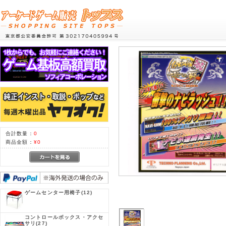
合計数量：
0
商品金額：
¥0
ゲームセンター用椅子
(12)
コントロールボックス・アクセ
サリ
(27)