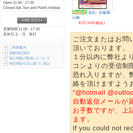
Open:11:00 - 17:30
Closed:Sat, Sun and Public holiday
花札: 京極華
の舞
¥25,300
(税込)
営業時間:11:00 - 17:30
定休日:土、日、祝日
ご注文またはお問
頂いております。
ご利用案内
基板保証規定
１分以内に弊社よ
個人情報の取扱いについて
特定商取引法に基づく表記
コンよりの受信制
恐れ入りますが、
絡を頂けますよう
"@hotmail @o
自動返信メールが
お手数ですが、上
ます。
If you could not re