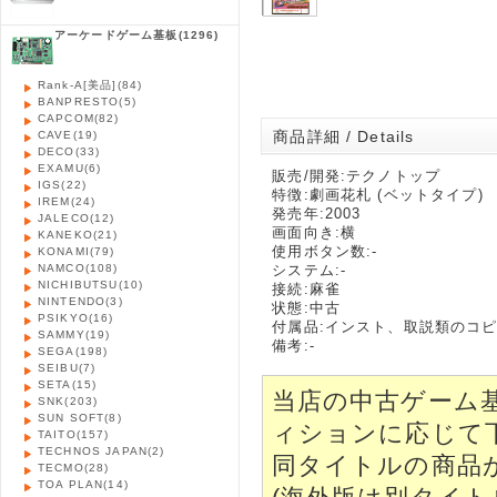
アーケードゲーム基板
(1296)
Rank-A[美品]
(84)
BANPRESTO
(5)
CAPCOM
(82)
商品詳細 / Details
CAVE
(19)
DECO
(33)
EXAMU
(6)
販売/開発:テクノトップ
IGS
(22)
特徴:劇画花札 (ベットタイプ)
IREM
(24)
発売年:2003
JALECO
(12)
画面向き:横
KANEKO
(21)
使用ボタン数:-
KONAMI
(79)
NAMCO
(108)
システム:-
NICHIBUTSU
(10)
接続:麻雀
NINTENDO
(3)
状態:中古
PSIKYO
(16)
付属品:インスト、取説類のコ
SAMMY
(19)
備考:-
SEGA
(198)
SEIBU
(7)
SETA
(15)
当店の中古ゲーム
SNK
(203)
SUN SOFT
(8)
ィションに応じて
TAITO
(157)
TECHNOS JAPAN
(2)
同タイトルの商品
TECMO
(28)
TOA PLAN
(14)