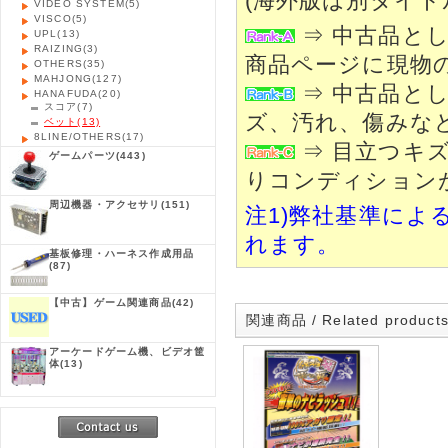
(海外版は別タイト
VIDEO SYSTEM
(5)
VISCO
(5)
⇒ 中古品と
UPL
(13)
RAIZING
(3)
商品ページに現物
OTHERS
(35)
MAHJONG
(127)
⇒ 中古品と
HANAFUDA
(20)
スコア
(7)
ズ、汚れ、傷みな
ベット
(13)
8LINE/OTHERS
(17)
⇒ 目立つキ
ゲームパーツ
(443)
りコンディション
周辺機器・アクセサリ
(151)
注1)弊社基準によ
れます。
基板修理・ハーネス作成用品
(87)
【中古】ゲーム関連商品
(42)
関連商品 / Related product
アーケードゲーム機、ビデオ筐
体
(13)