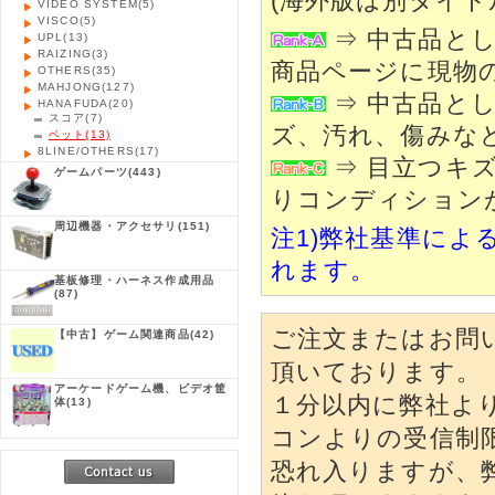
(海外版は別タイト
VIDEO SYSTEM
(5)
VISCO
(5)
⇒ 中古品と
UPL
(13)
RAIZING
(3)
商品ページに現物
OTHERS
(35)
MAHJONG
(127)
⇒ 中古品と
HANAFUDA
(20)
スコア
(7)
ズ、汚れ、傷みな
ベット
(13)
8LINE/OTHERS
(17)
⇒ 目立つキ
ゲームパーツ
(443)
りコンディション
周辺機器・アクセサリ
(151)
注1)弊社基準によ
れます。
基板修理・ハーネス作成用品
(87)
ご注文またはお問
【中古】ゲーム関連商品
(42)
頂いております。
アーケードゲーム機、ビデオ筐
１分以内に弊社よ
体
(13)
コンよりの受信制
恐れ入りますが、