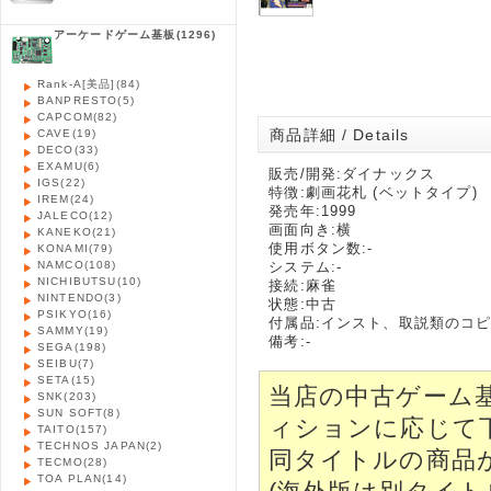
アーケードゲーム基板
(1296)
Rank-A[美品]
(84)
BANPRESTO
(5)
CAPCOM
(82)
商品詳細 / Details
CAVE
(19)
DECO
(33)
EXAMU
(6)
販売/開発:ダイナックス
IGS
(22)
特徴:劇画花札 (ベットタイプ)
IREM
(24)
発売年:1999
JALECO
(12)
画面向き:横
KANEKO
(21)
使用ボタン数:-
KONAMI
(79)
NAMCO
(108)
システム:-
NICHIBUTSU
(10)
接続:麻雀
NINTENDO
(3)
状態:中古
PSIKYO
(16)
付属品:インスト、取説類のコ
SAMMY
(19)
備考:-
SEGA
(198)
SEIBU
(7)
SETA
(15)
当店の中古ゲーム
SNK
(203)
SUN SOFT
(8)
ィションに応じて
TAITO
(157)
TECHNOS JAPAN
(2)
同タイトルの商品
TECMO
(28)
TOA PLAN
(14)