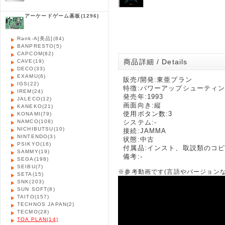
アーケードゲーム基板
(1296)
Rank-A[美品]
(84)
BANPRESTO
(5)
CAPCOM
(82)
商品詳細 / Details
CAVE
(19)
DECO
(33)
EXAMU
(6)
販売/開発:東亜プラン
IGS
(22)
特徴:パワーアップシューティ
IREM
(24)
発売年:1993
JALECO
(12)
画面向き:縦
KANEKO
(21)
使用ボタン数:3
KONAMI
(79)
NAMCO
(108)
システム:-
NICHIBUTSU
(10)
接続:JAMMA
NINTENDO
(3)
状態:中古
PSIKYO
(16)
付属品:インスト、取説類のコ
SAMMY
(19)
備考:-
SEGA
(198)
SEIBU
(7)
※参考動画です(言語やバージョン
SETA
(15)
SNK
(203)
SUN SOFT
(8)
TAITO
(157)
TECHNOS JAPAN
(2)
TECMO
(28)
TOA PLAN
(14)