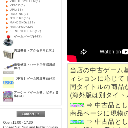
VIDEO SYSTEM
(5)
VISCO
(5)
UPL
(13)
RAIZING
(3)
OTHERS
(35)
MAHJONG
(127)
HANAFUDA
(20)
8LINE/OTHERS
(17)
ゲームパーツ
(443)
周辺機器・アクセサリ
(151)
基板修理・ハーネス作成用品
(87)
当店の中古ゲーム
ィションに応じて
【中古】ゲーム関連商品
(42)
同タイトルの商品
アーケードゲーム機、ビデオ筐
(海外版は別タイト
体
(13)
⇒ 中古品と
商品ページに現物
⇒ 中古品と
Open:11:00 - 17:30
Closed:Sat, Sun and Public holiday