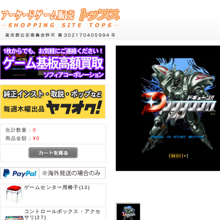
合計数量：
0
商品金額：
¥0
ゲームセンター用椅子
(12)
コントロールボックス・アクセ
サリ
(27)