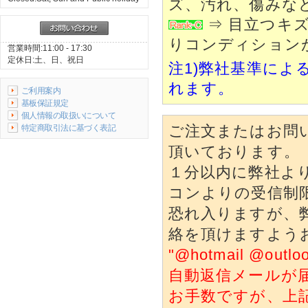
ズ、汚れ、傷みな
⇒ 目立つキ
りコンディション
営業時間:11:00 - 17:30
定休日:土、日、祝日
注1)弊社基準によ
れます。
ご利用案内
基板保証規定
個人情報の取扱いについて
特定商取引法に基づく表記
ご注文またはお問
頂いております。
１分以内に弊社よ
コンよりの受信制
恐れ入りますが、
絡を頂けますよう
"@hotmail @o
自動返信メールが
お手数ですが、上