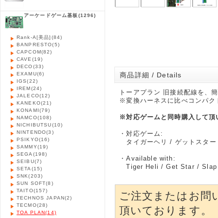
アーケードゲーム基板
(1296)
Rank-A[美品]
(84)
BANPRESTO
(5)
CAPCOM
(82)
CAVE
(19)
DECO
(33)
EXAMU
(6)
商品詳細 / Details
IGS
(22)
IREM
(24)
トーアプラン 旧接続配線を、簡
JALECO
(12)
※変換ハーネスに比べコンパク
KANEKO
(21)
KONAMI
(79)
※対応ゲームと同時購入して頂
NAMCO
(108)
NICHIBUTSU
(10)
NINTENDO
(3)
・対応ゲーム:
PSIKYO
(16)
タイガーヘリ / ゲットスター 
SAMMY
(19)
SEGA
(198)
・Available with:
SEIBU
(7)
Tiger Heli / Get Star / Slap
SETA
(15)
SNK
(203)
SUN SOFT
(8)
TAITO
(157)
ご注文またはお問
TECHNOS JAPAN
(2)
TECMO
(28)
頂いております。
TOA PLAN
(14)