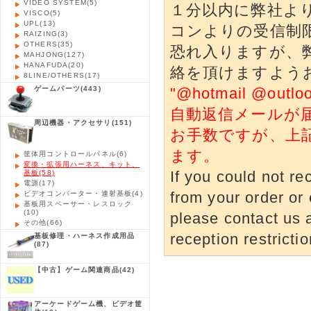
VIDEO SYSTEM
(5)
１分以内に弊社よ
VISCO
(5)
UPL
(13)
コンよりの受信制
RAIZING
(3)
OTHERS
(35)
恐れ入りますが、
MAHJONG
(127)
HANAFUDA
(20)
絡を頂けますよう
8LINE/OTHERS
(17)
ゲームパーツ
(443)
"@hotmail @o
自動返信メールが
周辺機器・アクセサリ
(151)
お手数ですが、上
ます。
筐体用コントロールパネル
(6)
変換・拡張用ハーネス、キット、
基板
(58)
If you could not re
電源
(17)
ビデオコンバーター・連射基板
(4)
from your order or 
基板用スペーサー・レスロック
(10)
please contact us a
その他
(66)
reception restrictio
基板修理・ハーネス作成用品
(87)
【中古】ゲーム関連商品
(42)
アーケードゲーム機、ビデオ筐