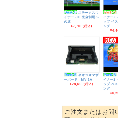
ステークスウ
イナー -GI 完全制覇へ
イナー2 
の道
ップ ベ
¥7,700
(税込)
ング
¥4,4
ネオジオマザ
ーボード MV 1A
イナー2 
¥28,600
(税込)
ップ ベ
ング
¥6,6
ご注文またはお問