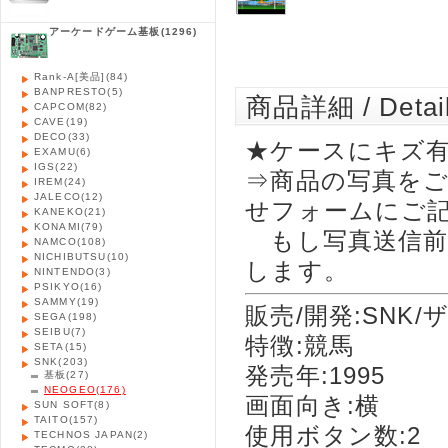
アーケードゲーム基板
(1296)
Rank-A[美品]
(84)
BANPRESTO
(5)
商品詳細 / Detai
CAPCOM
(82)
CAVE
(19)
DECO
(33)
★ケースにキズ有
EXAMU
(6)
IGS
(22)
⇒商品の写真を
IREM
(24)
JALECO
(12)
せフォームにご
KANEKO
(21)
KONAMI
(79)
もし写真送信前
NAMCO
(108)
NICHIBUTSU
(10)
します。
NINTENDO
(3)
PSIKYO
(16)
SAMMY
(19)
販売/開発:SNK/
SEGA
(198)
SEIBU
(7)
特徴:競馬
SETA
(15)
SNK
(203)
発売年:1995
基板
(27)
NEOGEO
(176)
画面向き:横
SUN SOFT
(8)
TAITO
(157)
使用ボタン数:2
TECHNOS JAPAN
(2)