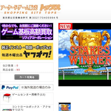
合計数量：
0
商品金額：
¥0
ゲームセンター用椅子
(12)
コントロールボックス・アクセ
サリ
(27)