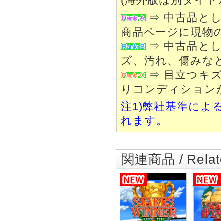
(海外版は別タイト
⇒ 中古品と
商品ページに現物
⇒ 中古品と
ズ、汚れ、傷みな
⇒ 目立つキ
りコンディション
注1)弊社基準によ
れます。
関連商品 / Relate