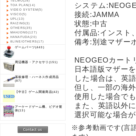
TECMO
(28)
システム:NEOG
TOA PLAN
(14)
VIDEO SYSTEM
(5)
接続:JAMMA
VISCO
(5)
UPL
(13)
状態:中古
RAIZING
(3)
OTHERS
(35)
付属品:インスト
MAHJONG
(127)
HANAFUDA
(20)
備考:別途マザー
8LINE/OTHERS
(17)
ゲームパーツ
(443)
NEOGEOカー
周辺機器・アクセサリ
(151)
日本語版マザー
した場合は、英
基板修理・ハーネス作成用品
(87)
但し、一部の海
【中古】ゲーム関連商品
(42)
使用した場合で
また、英語以外
アーケードゲーム機、ビデオ筐
体
(13)
選択可能な場合
※参考動画です(言