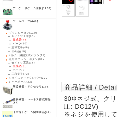
アーケードゲーム基板
(1296)
ゲームパーツ
(443)
プッシュボタン
(119)
セイミツ工業
(60)
完成品
(44)
パーツ
(16)
三和電子
(49)
その他
(10)
♪音ゲー用照光式ボタン
(11)
照光式プッシュボタン
(82)
セイミツ工業
(13)
完成品
(5)
パーツ
(8)
三和電子
(73)
ジョイスティックレバー
(120)
レバーボール
(22)
商品詳細 / Detai
周辺機器・アクセサリ
(151)
30Φネジ式、ク
基板修理・ハーネス作成用品
(87)
圧: DC12V)
【中古】ゲーム関連商品
(42)
※ネジを使用し