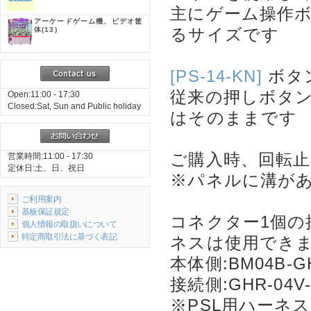
主にゲーム操作ボ
アーケードゲーム機、ビデオ筐
るサイズです
体
(13)
[PS-14-KN]
ボタ
従来の押しボタ
Open:11:00 - 17:30
Closed:Sat, Sun and Public holiday
はそのままです
ご購入時、回転止
営業時間:11:00 - 17:30
定休日:土、日、祝日
※パネルに溝が
ご利用案内
基板保証規定
コネクター1個の
個人情報の取扱いについて
特定商取引法に基づく表記
ネスは使用できま
本体側:BM04B-GH
接続側:GHR-04V-
※PSL用ハーネ