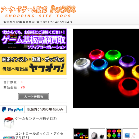
合計数量：
0
商品金額：
¥0
ゲームセンター用椅子
(12)
コントロールボックス・アクセ
サリ
(27)