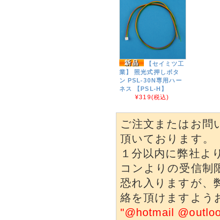
【セイミツ工
業】 照光式押しボタ
ン PSL-30N専用ハー
ネス 【PSL-H】
¥319
(税込)
ご注文またはお問
頂いております。
１分以内に弊社よ
コンよりの受信制
恐れ入りますが、
絡を頂けますよう
"@hotmail @o