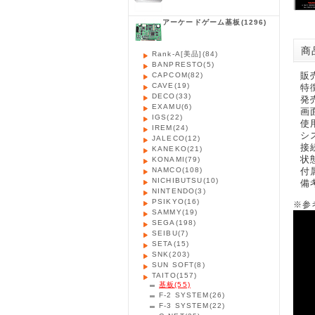
アーケードゲーム基板
(1296)
商品
Rank-A[美品]
(84)
BANPRESTO
(5)
販
CAPCOM
(82)
CAVE
(19)
特
DECO
(33)
発売
EXAMU
(6)
画
IGS
(22)
使
IREM
(24)
シ
JALECO
(12)
接
KANEKO
(21)
状
KONAMI
(79)
NAMCO
(108)
付
NICHIBUTSU
(10)
備考
NINTENDO
(3)
PSIKYO
(16)
※参
SAMMY
(19)
SEGA
(198)
SEIBU
(7)
SETA
(15)
SNK
(203)
SUN SOFT
(8)
TAITO
(157)
基板
(55)
F-2 SYSTEM
(26)
F-3 SYSTEM
(22)