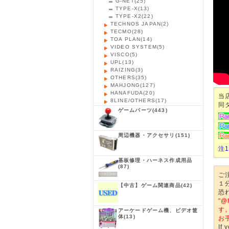
G-NET
(25)
TYPE-X
(13)
TYPE-X2
(22)
TECHNOS JAPAN
(2)
TECMO
(28)
TOA PLAN
(14)
VIDEO SYSTEM
(5)
VISCO
(5)
UPL
(13)
RAIZING
(3)
OTHERS
(35)
MAHJONG
(127)
HANAFUDA
(20)
当
8LINE/OTHERS
(17)
同
ゲームパーツ
(443)
周辺機器・アクセサリ
(151)
注
基板修理・ハーネス作成用品
(87)
ご
１
【中古】ゲーム関連商品
(42)
恐
"
す
アーケードゲーム機、ビデオ筐
体
(13)
お
If 