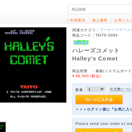
ご利用案内
購入履歴
お気に入
アーケードゲーム
関連カテゴリ：
商品コード：
TAITO-0094
ハレーズコメット
Halley's Comet
商品形態 ：
基板(システムボードマザ
¥ 88,000
(税込)
注文数につ
数量：
＞＞＞ログイン後に『お気に入
Please send your order or inq