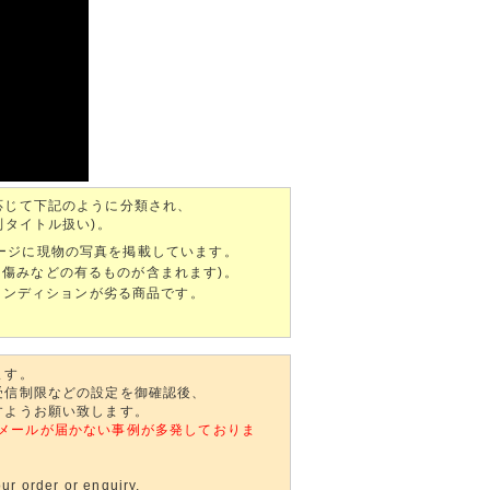
応じて下記のように分類され、
別タイトル扱い)。
ページに現物の写真を掲載しています。
、傷みなどの有るものが含まれます)。
ンディションが劣る商品です。
ます。
受信制限などの設定を御確認後、
すようお願い致します。
自動返信メールが届かない事例が多発しておりま
ur order or enquiry,