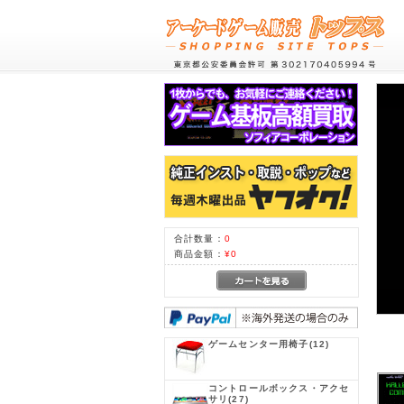
合計数量：
0
商品金額：
¥0
ゲームセンター用椅子
(12)
コントロールボックス・アクセ
サリ
(27)