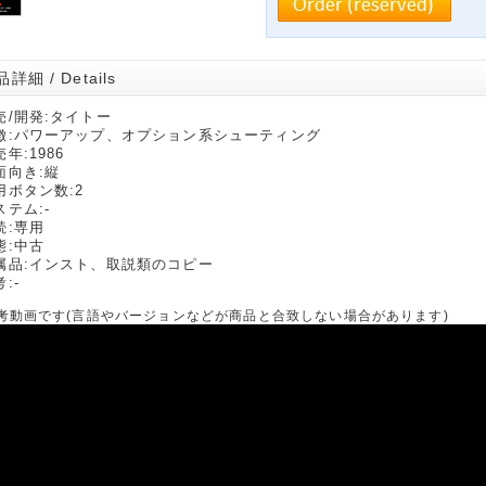
詳細 / Details
売/開発:タイトー
徴:パワーアップ、オプション系シューティング
年:1986
面向き:縦
用ボタン数:2
ステム:-
続:専用
態:中古
属品:インスト、取説類のコピー
:-
考動画です(言語やバージョンなどが商品と合致しない場合があります)