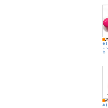
業】
レッ
色 
業】