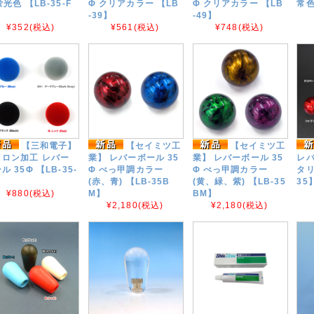
蛍光色 【LB-35-F
Φ クリアカラー 【LB
Φ クリアカラー 【LB
常色
-39】
-49】
¥352
(税込)
¥561
(税込)
¥748
(税込)
【三和電子】
【セイミツ工
【セイミツ工
イロン加工 レバー
業】 レバーボール 35
業】 レバーボール 35
レバ
ル 35Φ 【LB-35-
Φ べっ甲調カラー
Φ べっ甲調カラー
タリ
(赤、青) 【LB-35B
(黄、緑、紫) 【LB-35
35
¥880
(税込)
M】
BM】
¥2,180
(税込)
¥2,180
(税込)