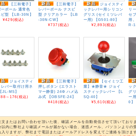
【三和電子】
【三和電子】
ジョイスティ
バーボール 通常色
レバーボール ナスビ
ックレバー用シリコン
リー
ビ型 【LB-30N】
型 クリアカラー 【LB
グリス (セイミツレバ
セプ
¥429
(税込)
-30N-CW】
ー用) 【G501-80】
用、
¥737
(税込)
¥2,893
(税込)
R-
ジョイスティ
【三和電子】
【セイミツ工
クレバー取付け用ネ
押しボタン (エラスト
業】★静音★ ジョイ
ッ
【JL-MS】
マー静音) 24Φ ハメ込
スティックレバー 【L
グリ
¥88～176
(税込)
み式 【OBSFE-24】
SQ-40】
ー用
¥418
(税込)
¥5,610
(税込)
0】
注文またはお問い合わせ頂いた後、確認メールを自動発信させて頂いており
分以内に弊社より確認メールが届かない場合、迷惑メール、パソコンよりの
れ入りますが、弊社まで電話またはメールアドレスを変えてご連絡を頂けま