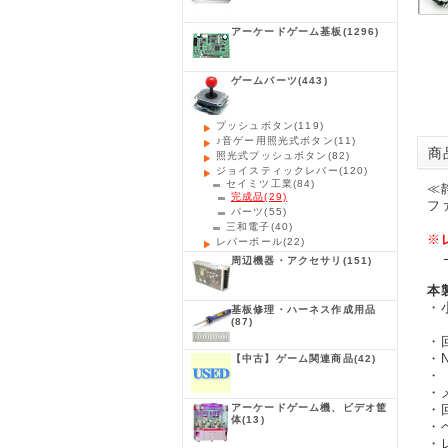
アーケードゲーム基板
(1296)
ゲームパーツ
(443)
プッシュボタン
(119)
♪音ゲー用照光式ボタン
(11)
商品
照光式プッシュボタン
(82)
ジョイスティックレバー
(120)
セイミツ工業
(84)
≪
完成品
(29)
フ
パーツ
(55)
三和電子
(40)
※
レバーボール
(22)
→
周辺機器・アクセサリ
(151)
本
・
基板修理・ハーネス作成用品
(87)
「
・
・
【中古】ゲーム関連商品
(42)
・
・
アーケードゲーム機、ビデオ筐
・
体
(13)
・
・