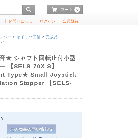
0
り
お問い合わせ
ログイン
会員登録
レバー
>
セイミツ工業
>
完成品
X-S
音★ シャフト回転止付小型
【SELS-70X-S】
 Type★ Small Joystick
otation Stopper 【SELS-
いて