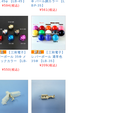
 45φ 【LB-45】
Φ パール調カラー 【L
¥594
(税込)
BP-35】
¥561
(税込)
【三和電子】
【三和電子】
ーボール 35Φ メ
レバーボール 通常色
ックカラー 【LB-
35Φ 【LB-35】
】
¥209
(税込)
¥550
(税込)