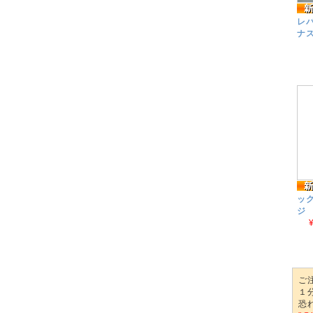
レ
ナス
ッ
ジ 
ご
１
恐