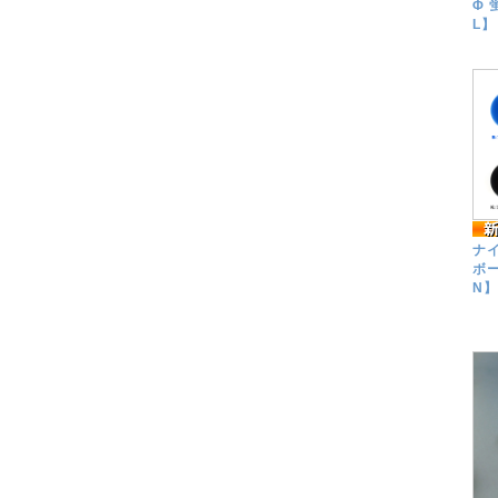
Φ 
L】
ナ
ボー
N】