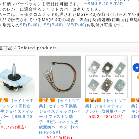
和柄レバーパッキンも取付け可能です。 ⇒
SM-LP-10.5-TJD
このレバーに適合するシャフトカバーは有りません。
ベースは、三価クロムメッキ処理されたMS(P-40)が取り付けられてい
品で販売されているMS(P-40)の場合、表面は防錆処理(切断面は無処
別売りの
SE(P-40)、SS(P-40)、VF(P-40)
も取付け可能です。
商品 / Related products
【セイミツ工
【セイミツ工
【セイミツ工
】 シャフト回転止
業】 セイミツ工業製
業】 ジョイスティッ
業】
小型ジョイスティッ
ジョイスティックレバ
クレバー取付用ベース
キン
バー 【SELS-70
ー用 ファストン端
¥352～484
(税込)
JD
F】
子・5ピンコネクタ接
¥3,729
(税込)
続変換ハーネス 【CV
H-FST-5P】
¥1,815
(税込)