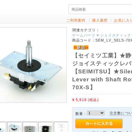
ご利用案内
購入履歴
お気に入
関連カテゴリ：
ゲームパーツ
>
ジョイスティック
商品コード：
SEM_LV_SELS-70
【セイミツ工業】★静
ジョイスティックレバー 
【SEIMITSU】★Silent
Lever with Shaft R
70X-S】
¥ 5,918
(税込)
注文数につ
数量：