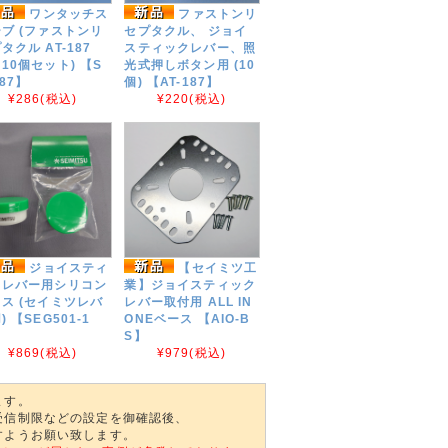
ワンタッチス
ファストンリ
ブ (ファストンリ
セプタクル、 ジョイ
タクル AT-187
スティックレバー、照
10個セット) 【S
光式押しボタン用 (10
187】
個) 【AT-187】
¥286
(税込)
¥220
(税込)
ジョイスティ
【セイミツ工
クレバー用シリコン
業】ジョイスティック
ス (セイミツレバ
レバー取付用 ALL IN
) 【SEG501-1
ONEベース 【AIO-B
S】
¥869
(税込)
¥979
(税込)
ます。
受信制限などの設定を御確認後、
すようお願い致します。