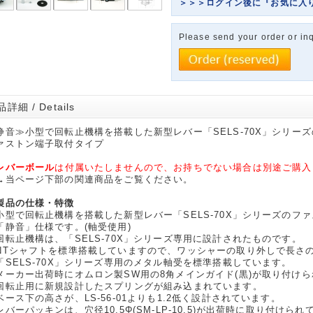
＞＞＞ログイン後に『お気に入
Please send your order or inq
詳細 / Details
静音≫小型で回転止機構を搭載した新型レバー「SELS-70X」シリー
ァストン端子取付タイプ
レバーボール
は付属いたしませんので、お持ちでない場合は別途ご購入
当ページ下部の関連商品をご覧ください。
製品の仕様・特徴
小型で回転止機構を搭載した新型レバー「SELS-70X」シリーズのフ
静音」仕様です。(軸受使用)
回転止機構は、「SELS-70X」シリーズ専用に設計されたものです。
NTシャフトを標準搭載していますので、ワッシャーの取り外しで長さ
「SELS-70X」シリーズ専用のメタル軸受を標準搭載しています。
メーカー出荷時にオムロン製SW用の8角メインガイド(黒)が取り付け
回転止用に新規設計したスプリングが組み込まれています。
ベース下の高さが、LS-56-01よりも1.2低く設計されています。
レバーパッキンは、穴径10.5Φ(SM-LP-10.5)が出荷時に取り付けら