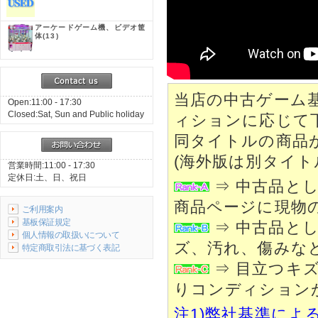
アーケードゲーム機、ビデオ筐
体
(13)
当店の中古ゲーム
Open:11:00 - 17:30
Closed:Sat, Sun and Public holiday
ィションに応じて
同タイトルの商品
(海外版は別タイト
営業時間:11:00 - 17:30
定休日:土、日、祝日
⇒ 中古品と
商品ページに現物
ご利用案内
基板保証規定
⇒ 中古品と
個人情報の取扱いについて
ズ、汚れ、傷みな
特定商取引法に基づく表記
⇒ 目立つキ
りコンディション
注1)弊社基準によ