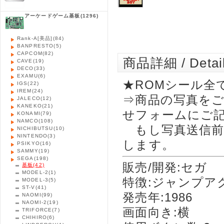
アーケードゲーム基板
(1296)
Rank-A[美品]
(84)
BANPRESTO
(5)
CAPCOM
(82)
商品詳細 / Detai
CAVE
(19)
DECO
(33)
EXAMU
(6)
★ROMシール全
IGS
(22)
IREM
(24)
⇒商品の写真を
JALECO
(12)
KANEKO
(21)
せフォームにご
KONAMI
(79)
NAMCO
(108)
もし写真送信前
NICHIBUTSU
(10)
NINTENDO
(3)
します。
PSIKYO
(16)
SAMMY
(19)
SEGA
(198)
販売/開発:セガ
基板
(42)
MODEL-2
(1)
特徴:ジャンプア
MODEL-3
(5)
ST-V
(41)
発売年:1986
NAOMI
(99)
NAOMI-2
(19)
画面向き:横
TRIFORCE
(7)
CHIHIRO
(6)