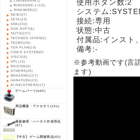
使用ボタン数:2
LINDBERGH
(1)
RINGEDGE-1/2
(2)
システム:SYSTE
RINGWIDE
(2)
SEIBU
(7)
接続:専用
SETA
(15)
SNK
(203)
状態:中古
SUN SOFT
(8)
TAITO
(157)
付属品:インスト
TECHNOS JAPAN
(2)
TECMO
(28)
備考:-
TOA PLAN
(14)
VIDEO SYSTEM
(5)
VISCO
(5)
※参考動画です(言
UPL
(13)
RAIZING
(3)
ます)
OTHERS
(35)
MAHJONG
(127)
HANAFUDA
(20)
8LINE/OTHERS
(17)
ゲームパーツ
(443)
周辺機器・アクセサリ
(151)
基板修理・ハーネス作成用品
(87)
【中古】ゲーム関連商品
(42)