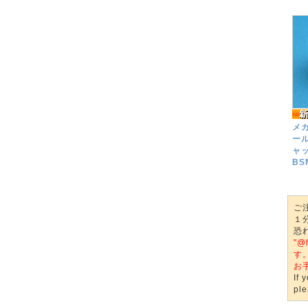
メカ
ール
ャ
BS
ご
１
恐
"
す
お
If 
ple