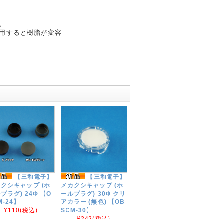
。
用すると樹脂が変容
。
【三和電子】
【三和電子】
クシキャップ (ホ
メカクシキャップ (ホ
プラグ) 24Φ 【O
ールプラグ) 30Φ クリ
M-24】
アカラー (無色) 【OB
¥110
(税込)
SCM-30】
¥242
(税込)