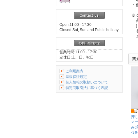
・
※
高
Open:11:00 - 17:30
(
Closed:Sat, Sun and Public holiday
も
ま
営業時間:11:00 - 17:30
定休日:土、日、祝日
関連
ご利用案内
基板保証規定
個人情報の取扱いについて
特定商取引法に基づく表記
押し
マー
み式
-3