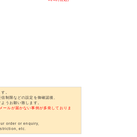
ます。
受信制限などの設定を御確認後、
すようお願い致します。
自動返信メールが届かない事例が多発しておりま
ur order or enquiry,
triction, etc.