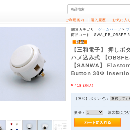
ご利用案内
購入履歴
お気に入
ゲームパーツ
>
プ
関連カテゴリ：
商品コード：
SWA_PB_OBSFE-30
【三和電子】 押しボタ
ハメ込み式 【OBSFE
【SANWA】 Elastome
Button 30Φ Insert
¥ 418
(税込)
【三和】ボタン 色：
注文数につ
数量：