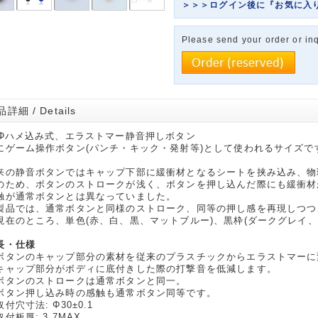
＞＞＞ログイン後に『お気に入
Please send your order or inq
詳細 / Details
0Φハメ込み式、エラストマー静音押しボタン
にゲーム操作ボタン(パンチ・キック・発射等)として使われるサイズで
来の静音ボタンではキャップ下部に緩衝材となるシートを挟み込み、物
のため、ボタンのストロークが浅く、ボタンを押し込んだ際にも緩衝材
触が通常ボタンとは異なっていました。
製品では、通常ボタンと同様のストローク、同等の押し感を再現しつつ
現在のところ、単色(赤、白、黒、マットブルー)、黒枠(ダークグレイ、
長・仕様
ボタンのキャップ部分の素材を従来のプラスチックからエラストマーに
キャップ部分がボディに底付きした際の打撃音を低減します。
ボタンのストロークは通常ボタンと同一。
ボタン押し込み時の感触も通常ボタン同等です。
付穴寸法: Φ30±0.1
付板厚: 3.7MAX