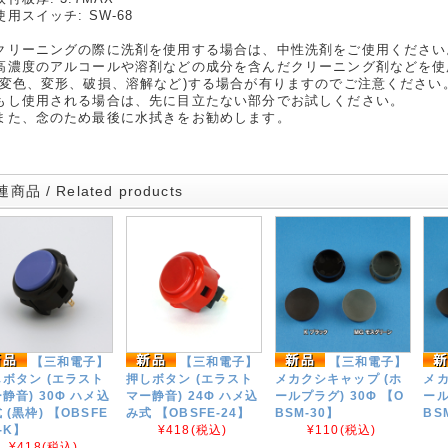
使用スイッチ: SW-68
クリーニングの際に洗剤を使用する場合は、中性洗剤をご使用ください
濃度のアルコールや溶剤などの成分を含んだクリーニング剤などを使
変色、変形、破損、溶解など)する場合が有りますのでご注意ください
し使用される場合は、先に目立たない部分でお試しください。
た、念のため最後に水拭きをお勧めします。
商品 / Related products
【三和電子】
【三和電子】
【三和電子】
ボタン (エラスト
押しボタン (エラスト
メカクシキャップ (ホ
メカ
静音) 30Φ ハメ込
マー静音) 24Φ ハメ込
ールプラグ) 30Φ 【O
ール
 (黒枠) 【OBSFE
み式 【OBSFE-24】
BSM-30】
BS
0-K】
¥418
(税込)
¥110
(税込)
¥418
(税込)