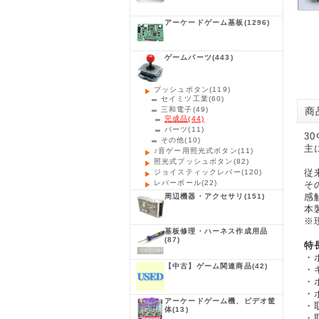
アーケードゲーム基板
(1296)
ゲームパーツ
(443)
プッシュボタン
(119)
セイミツ工業
(60)
三和電子
(49)
商品
完成品
(44)
パーツ
(11)
3
その他
(10)
主
♪音ゲー用照光式ボタン
(11)
照光式プッシュボタン
(82)
従
ジョイスティックレバー
(120)
レバーボール
(22)
そ
感
周辺機器・アクセサリ
(151)
本
※
基板修理・ハーネス作成用品
(87)
特
・
【中古】ゲーム関連商品
(42)
・
・
・
アーケードゲーム機、ビデオ筐
・取
体
(13)
・取