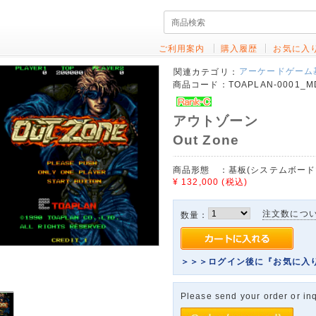
ご利用案内
購入履歴
お気に入
アーケードゲーム
関連カテゴリ：
商品コード：
TOAPLAN-0001_M
アウトゾーン
Out Zone
商品形態 ：
基板(システムボードマザ
¥ 132,000
(税込)
注文数につ
数量：
＞＞＞ログイン後に『お気に入
Please send your order or inq