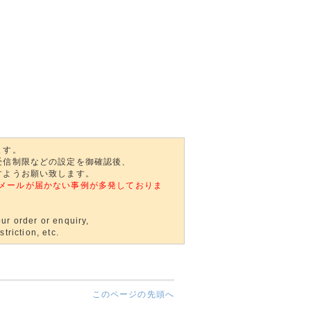
ます。
受信制限などの設定を御確認後、
すようお願い致します。
自動返信メールが届かない事例が多発しておりま
ur order or enquiry,
triction, etc.
このページの先頭へ