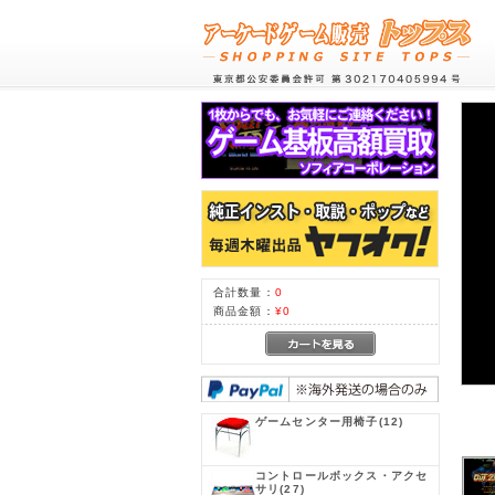
合計数量：
0
商品金額：
¥0
ゲームセンター用椅子
(12)
コントロールボックス・アクセ
サリ
(27)