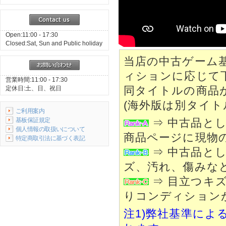
Open:11:00 - 17:30
Closed:Sat, Sun and Public holiday
当店の中古ゲーム
ィションに応じて
営業時間:11:00 - 17:30
同タイトルの商品
定休日:土、日、祝日
(海外版は別タイト
ご利用案内
基板保証規定
⇒ 中古品と
個人情報の取扱いについて
商品ページに現物
特定商取引法に基づく表記
⇒ 中古品と
ズ、汚れ、傷みな
⇒ 目立つキ
りコンディション
注1)弊社基準によ