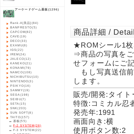
アーケードゲーム基板
(1296)
Rank-A[美品]
(84)
BANPRESTO
(5)
商品詳細 / Detai
CAPCOM
(82)
CAVE
(19)
DECO
(33)
★ROMシール1
EXAMU
(6)
IGS
(22)
⇒商品の写真を
IREM
(24)
JALECO
(12)
せフォームにご
KANEKO
(21)
KONAMI
(79)
もし写真送信前
NAMCO
(108)
NICHIBUTSU
(10)
します。
NINTENDO
(3)
PSIKYO
(16)
SAMMY
(19)
販売/開発:タイト
SEGA
(198)
SEIBU
(7)
特徴:コミカル忍
SETA
(15)
SNK
(203)
発売年:1991
SUN SOFT
(8)
TAITO
(157)
画面向き:横
基板
(55)
F-2 SYSTEM
(26)
使用ボタン数:2
F-3 SYSTEM
(22)