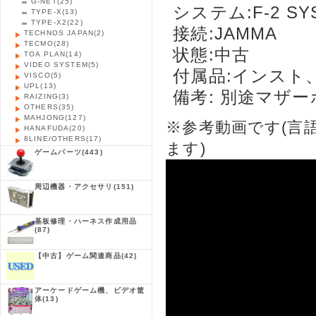
G-NET
(25)
システム:F-2 SY
TYPE-X
(13)
TYPE-X2
(22)
接続:JAMMA
TECHNOS JAPAN
(2)
TECMO
(28)
状態:中古
TOA PLAN
(14)
VIDEO SYSTEM
(5)
付属品:インスト
VISCO
(5)
UPL
(13)
備考: 別途マザ
RAIZING
(3)
OTHERS
(35)
MAHJONG
(127)
※参考動画です(言
HANAFUDA
(20)
8LINE/OTHERS
(17)
ます)
ゲームパーツ
(443)
周辺機器・アクセサリ
(151)
基板修理・ハーネス作成用品
(87)
【中古】ゲーム関連商品
(42)
アーケードゲーム機、ビデオ筐
体
(13)