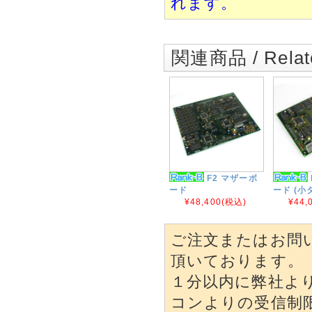
れます。
関連商品 / Relate
F2 マザーボ
ード
ード (小
¥48,400
(税込)
¥44,
ご注文またはお問
頂いております。
１分以内に弊社よ
コンよりの受信制