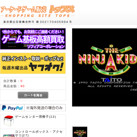
合計数量：
0
商品金額：
¥0
ゲームセンター用椅子
(12)
コントロールボックス・アクセ
サリ
(27)