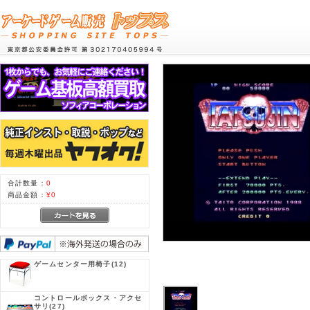
合計数量：
0
商品金額：
¥0
ゲームセンター用椅子
(12)
コントロールボックス・アクセ
サリ
(27)