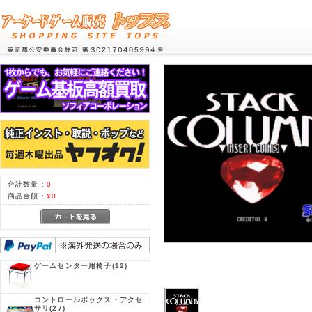
合計数量：
0
商品金額：
¥0
ゲームセンター用椅子
(12)
コントロールボックス・アクセ
サリ
(27)