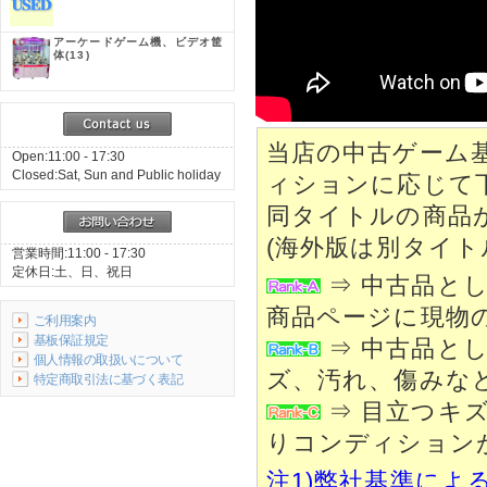
アーケードゲーム機、ビデオ筐
体
(13)
当店の中古ゲーム
Open:11:00 - 17:30
Closed:Sat, Sun and Public holiday
ィションに応じて
同タイトルの商品
(海外版は別タイト
営業時間:11:00 - 17:30
定休日:土、日、祝日
⇒ 中古品と
商品ページに現物
ご利用案内
基板保証規定
⇒ 中古品と
個人情報の取扱いについて
ズ、汚れ、傷みな
特定商取引法に基づく表記
⇒ 目立つキ
りコンディション
注1)弊社基準によ