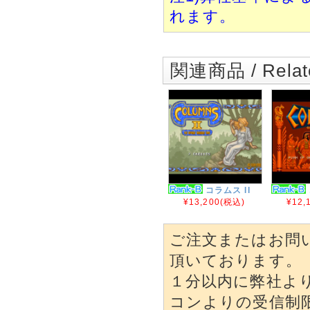
れます。
関連商品 / Relate
コラムス II
¥13,200
(税込)
¥12,
ご注文またはお問
頂いております。
１分以内に弊社よ
コンよりの受信制