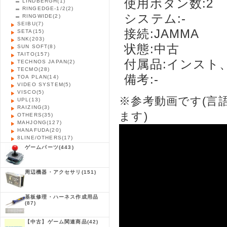
使用ボタン数:2
LINDBERGH
(1)
RINGEDGE-1/2
(2)
システム:-
RINGWIDE
(2)
SEIBU
(7)
接続:JAMMA
SETA
(15)
SNK
(203)
状態:中古
SUN SOFT
(8)
TAITO
(157)
付属品:インスト
TECHNOS JAPAN
(2)
TECMO
(28)
備考:-
TOA PLAN
(14)
VIDEO SYSTEM
(5)
VISCO
(5)
※参考動画です(言
UPL
(13)
RAIZING
(3)
ます)
OTHERS
(35)
MAHJONG
(127)
HANAFUDA
(20)
8LINE/OTHERS
(17)
ゲームパーツ
(443)
周辺機器・アクセサリ
(151)
基板修理・ハーネス作成用品
(87)
【中古】ゲーム関連商品
(42)