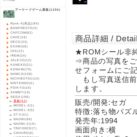
アーケードゲーム基板
(1296)
Rank-A[美品]
(84)
BANPRESTO
(5)
CAPCOM
(82)
商品詳細 / Detai
CAVE
(19)
DECO
(33)
EXAMU
(6)
★ROMシール非
IGS
(22)
IREM
(24)
⇒商品の写真を
JALECO
(12)
KANEKO
(21)
せフォームにご
KONAMI
(79)
NAMCO
(108)
もし写真送信前
NICHIBUTSU
(10)
NINTENDO
(3)
します。
PSIKYO
(16)
SAMMY
(19)
SEGA
(198)
販売/開発:セガ
基板
(42)
MODEL-2
(1)
特徴:落ち物パズ
MODEL-3
(5)
ST-V
(41)
発売年:1994
NAOMI
(99)
NAOMI-2
(19)
画面向き:横
TRIFORCE
(7)
CHIHIRO
(6)