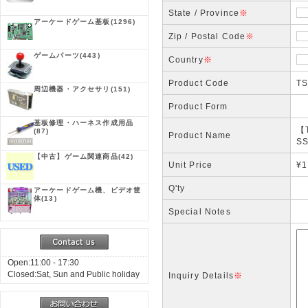
State / Province
※
アーケードゲーム基板
(1296)
Zip / Postal Code
※
ゲームパーツ
(443)
Country
※
Product Code
TS
周辺機器・アクセサリ
(151)
Product Form
基板修理・ハーネス作成用品
【T
(87)
Product Name
S
【中古】ゲーム関連商品
(42)
Unit Price
¥1
Q'ty
アーケードゲーム機、ビデオ筐
体
(13)
Special Notes
Open:11:00 - 17:30
Closed:Sat, Sun and Public holiday
Inquiry Details
※