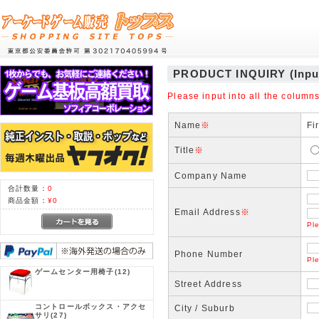
PRODUCT INQUIRY (Inpu
Please input into all the columns
Name
※
Fi
Title
※
Company Name
合計数量：
0
商品金額：
¥0
Email Address
※
Ple
Phone Number
Pl
ゲームセンター用椅子
(12)
Street Address
コントロールボックス・アクセ
City / Suburb
サリ
(27)